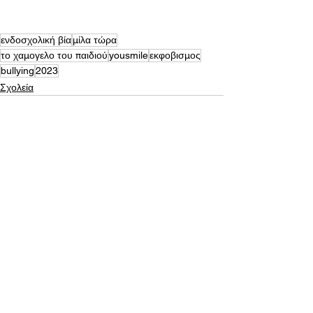
ενδοσχολική βία
μίλα τώρα
το χαμογελο του παιδιού
yousmile
εκφοβισμος
bullying
2023
Σχολεία
Εμφάνιση όλων
Πρόσφατες αναρτήσεις