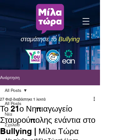
σταμάτησε το
Bullying
Ανάρτηση
All Posts
27 Φεβ
διαβάστηκε 1 λεπτά
All Posts
Το 21ο Νηπιαγωγείο
Νέα
Σταυρούπολης ενάντια στο
Σχολεία
Bullying | Μίλα Τώρα