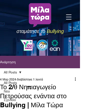
σταμάτησε το
Bullying
Ανάρτηση
All Posts
4 Μαρ 2024
διαβάστηκε 1 λεπτά
All Posts
Το 2/θ Νηπιαγωγείο
Νέα
Πετρούσας ενάντια στο
Σχολεία
Bullying | Μίλα Τώρα