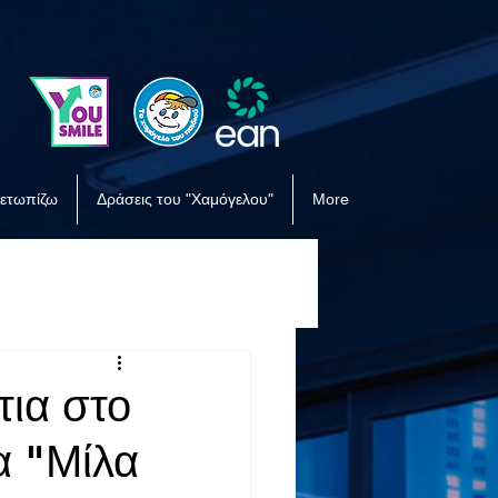
μετωπίζω
Δράσεις του "Χαμόγελου"
More
τια στο
α "Μίλα