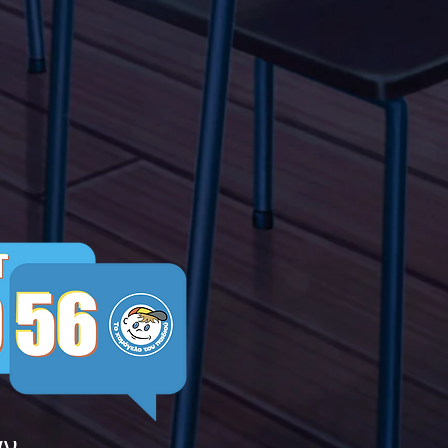
λα Τώρα. Με σύνθημα
α Τώρα" όλα τα σχολεία
Ελλάδας ενώνουν τις
μεις τους ενάντια στο
ying
άν