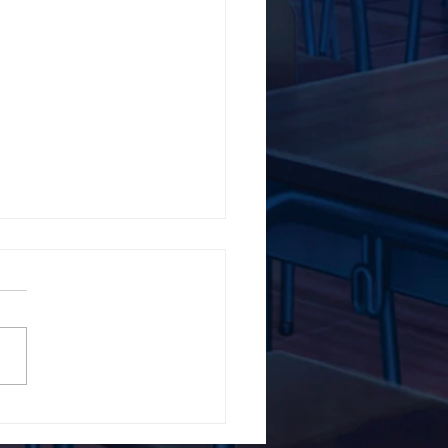
5ο Δημοτικό Σχολείο
ών ενάντια στο Bullying