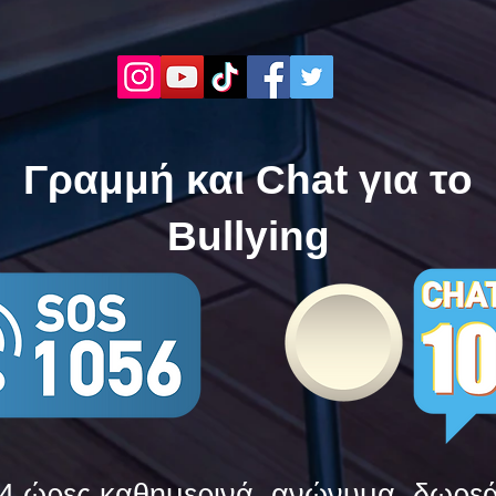
Τώρα. Με σύνθημα "Μίλα
| Μί
Τώρα" όλα τα σχολεία της
"Μίλ
Ελλάδας ενώνουν τις
της 
δυνάμεις τους ενάντια στο
δυνά
Bullying
Bull
Γραμμή και Chat για το
Bullying
4 ώρες καθημερινά, ανώνυμα, δωρε