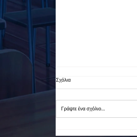
Σχόλια
Γράψτε ένα σχόλιο...
To Ε.Ε.Ε.ΕΚ. Ν. ΕΥΒΟΙΑΣ
ενάντια στο Bullying | Μίλα