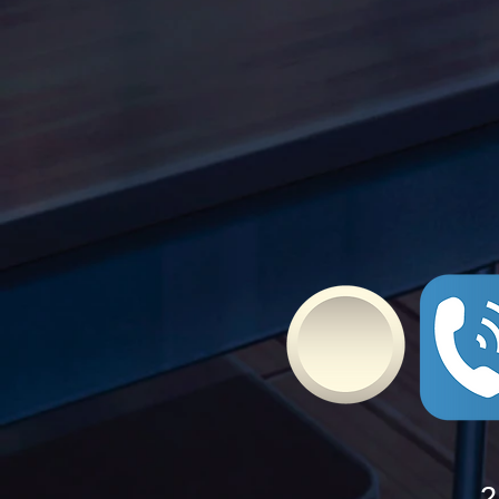
Τώρα. Με σύνθημα "Μίλα
Τώρα" όλα τα σχολεία της
Ελλάδας ενώνουν τις
δυνάμεις τους ενάντια στο
Bullying
2