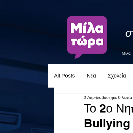
σ
Μίλα
All Posts
Νέα
Σχολεία
2 Απρ
διαβάστηκε 0 λεπτά
Το 2ο Νη
Bullying