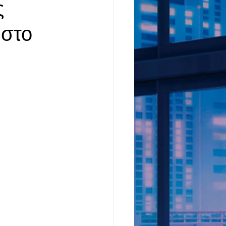
ς
 στο