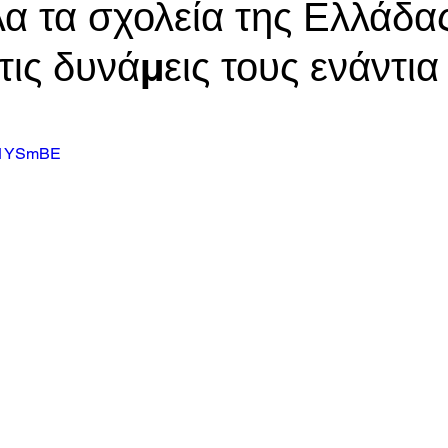
α τα σχολεία της Ελλάδα
ις δυνάμεις τους ενάντια
1X1YSmBE