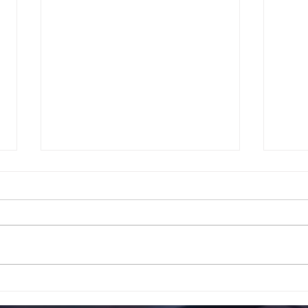
Το 1ο ΕΠΑΛ Γαλατά Τροιζηνία
Το 1
ενάντια στο Bullying | Μίλα
Σερρ