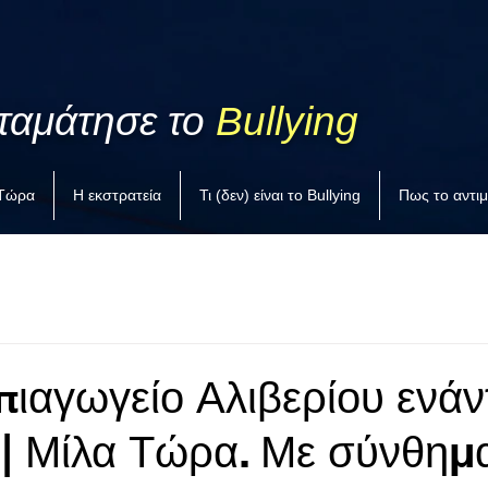
ταμάτησε το
Bullying
 Τώρα
Η εκστρατεία
Τι (δεν) είναι το Bullying
Πως το αντι
πιαγωγείο Αλιβερίου ενάν
 | Μίλα Τώρα. Με σύνθημ