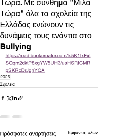
Τώρα. Με σύνθημα "Μίλα
Τώρα" όλα τα σχολεία της
Ελλάδας ενώνουν τις
δυνάμεις τους ενάντια στο
Bullying
https://read.bookcreator.com/ls5K1IxFxt
SQqm2dktP8xgYW5UH3/uaHSRiCMR
pSKRcDrJgnYQA
2026
Σχολεία
Εμφάνιση όλων
Πρόσφατες αναρτήσεις