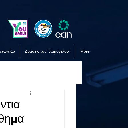
μετωπίζω
Δράσεις του "Χαμόγελου"
More
ντια
νθημα