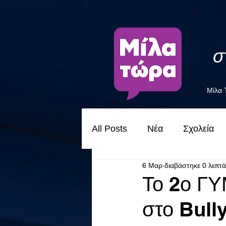
σ
Μίλα
All Posts
Νέα
Σχολεία
6 Μαρ
διαβάστηκε 0 λεπτά
Το 2ο Γ
στο Bull