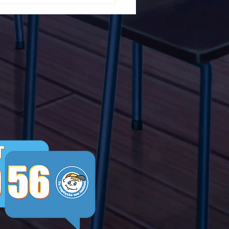
ών ενάντια στο Bullying
λα Τώρα. Με σύνθημα
α Τώρα" όλα τα σχολεία
Ελλάδας ενώνουν τις
μεις τους ενάντια στο
ying