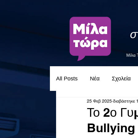
σ
Μίλα
All Posts
Νέα
Σχολεία
25 Φεβ 2025
διαβάστηκε 
Το 2ο Γυ
Bullying