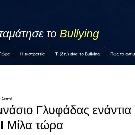
ταμάτησε το
Bullying
 Τώρα
Η εκστρατεία
Τι (δεν) είναι το Bullying
Πως το αντι
1 λεπτά
μνάσιο Γλυφάδας ενάντια
 I Μίλα τώρα