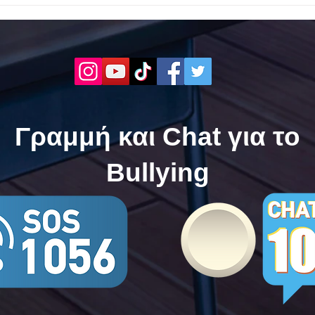
ενάντια στο Bullying | Μίλα
Σερρ
Τώρα. Με σύνθημα "Μίλα
| Μί
Τώρα" όλα τα σχολεία της
"Μίλ
Ελλάδας ενώνουν τις
της 
δυνάμεις τους ενάντια στο
δυνά
Bullying
Bull
Γραμμή και Chat για το
Bullying