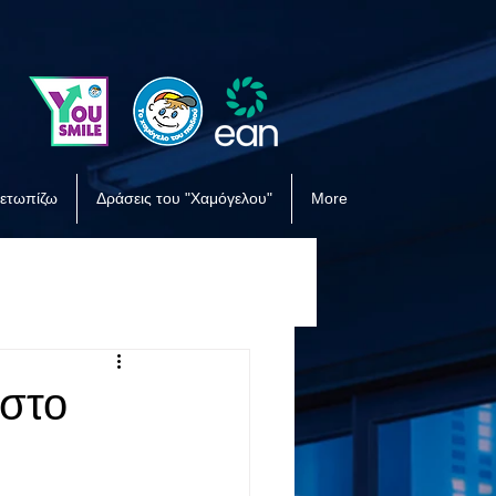
μετωπίζω
Δράσεις του "Χαμόγελου"
More
 στο