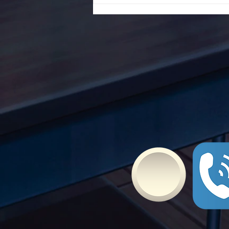
ενάντια στο Bullying | Μίλα
Τώρα. Με σύνθημα "Μίλα
Τώρα" όλα τα σχολεία της
Ελλάδας ενώνουν τις
δυνάμεις τους ενάντια στο
Bullying