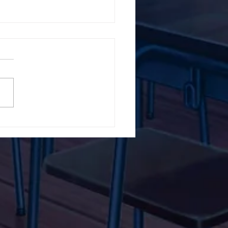
5ο Δημοτικό Σχολείο
ών ενάντια στο Bullying
λα Τώρα. Με σύνθημα
α Τώρα" όλα τα σχολεία
Ελλάδας ενώνουν τις
μεις τους ενάντια στο
ying