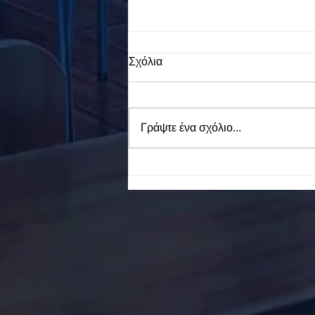
Σχόλια
Γράψτε ένα σχόλιο...
To Ε.Ε.Ε.ΕΚ. Ν. ΕΥΒΟΙΑΣ
ενάντια στο Bullying | Μίλα
Τώρα. Με σύνθημα "Μίλα
Τώρα" όλα τα σχολεία της
Ελλάδας ενώνουν τις
δυνάμεις τους ενάντια στο
Bullying