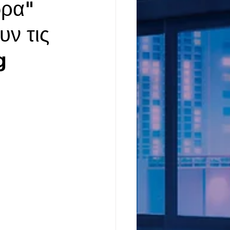
ώρα"
υν τις
g