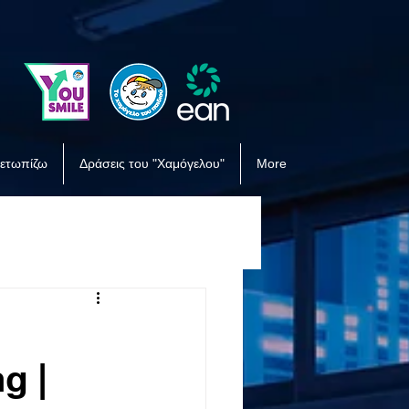
μετωπίζω
Δράσεις του "Χαμόγελου"
More
g |