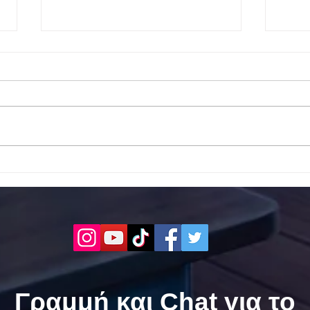
Το 1ο ΕΠΑΛ Γαλατά Τροιζηνία
Το 1
ενάντια στο Bullying | Μίλα
Σερρ
Τώρα. Με σύνθημα "Μίλα
| Μί
Τώρα" όλα τα σχολεία της
"Μίλ
Ελλάδας ενώνουν τις
της 
δυνάμεις τους ενάντια στο
δυνά
Bullying
Bull
Γραμμή και Chat για το