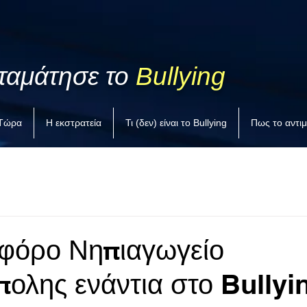
ταμάτησε το
Bullying
 Τώρα
Η εκστρατεία
Τι (δεν) είναι το Bullying
Πως το αντι
ιφόρο Νηπιαγωγείο
πολης ενάντια στο Bullyin