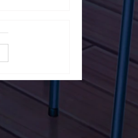
5ο Δημοτικό Σχολείο
ών ενάντια στο Bullying
λα Τώρα. Με σύνθημα
α Τώρα" όλα τα σχολεία
Ελλάδας ενώνουν τις
μεις τους ενάντια στο
ying