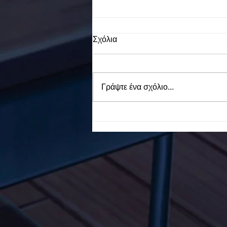
Σχόλια
Γράψτε ένα σχόλιο...
To Ε.Ε.Ε.ΕΚ. Ν. ΕΥΒΟΙΑΣ
ενάντια στο Bullying | Μίλα
Τώρα. Με σύνθημα "Μίλα
Τώρα" όλα τα σχολεία της
Ελλάδας ενώνουν τις
δυνάμεις τους ενάντια στο
Bullying