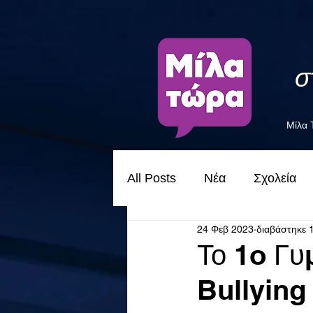
σ
Μίλα
All Posts
Νέα
Σχολεία
24 Φεβ 2023
διαβάστηκε 
Το 1o Γυ
Bullying