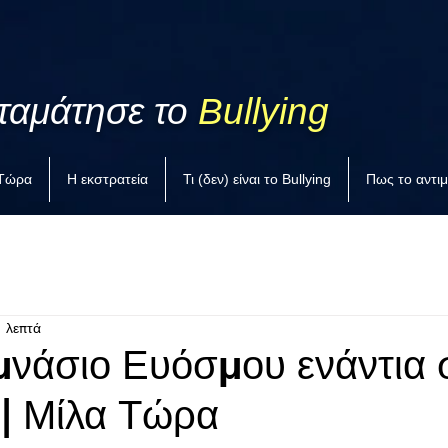
ταμάτησε το
Bullying
 Τώρα
Η εκστρατεία
Τι (δεν) είναι το Bullying
Πως το αντι
1 λεπτά
μνάσιο Ευόσμου ενάντια 
 | Μίλα Τώρα