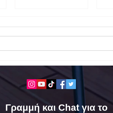
Το 1ο ΕΠΑΛ Γαλατά Τροιζηνία
Το 1
ενάντια στο Bullying | Μίλα
Σερρ
Τώρα. Με σύνθημα "Μίλα
| Μί
Τώρα" όλα τα σχολεία της
"Μίλ
Ελλάδας ενώνουν τις
της 
δυνάμεις τους ενάντια στο
δυνά
Bullying
Bull
Γραμμή και Chat για το