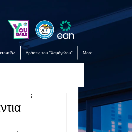
μετωπίζω
Δράσεις του "Χαμόγελου"
More
ντια