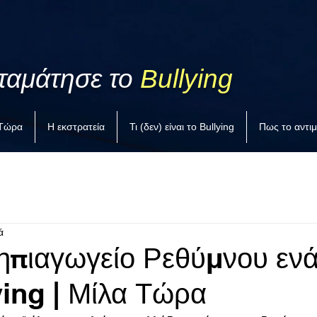
ταμάτησε το
Bullying
 Τώρα
Η εκστρατεία
Τι (δεν) είναι το Bullying
Πως το αντι
ά
ηπιαγωγείο Ρεθύμνου ενά
ying | Μίλα Τώρα