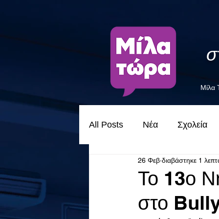
σ
Μίλα
All Posts
Νέα
Σχολεία
26 Φεβ
διαβάστηκε 1 λεπτ
Το 13ο Ν
στο Bull