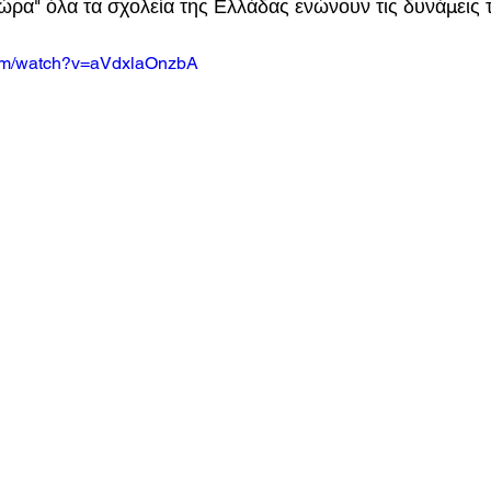
ρα" όλα τα σχολεία της Ελλάδας ενώνουν τις δυνάμεις τ
com/watch?v=aVdxlaOnzbA