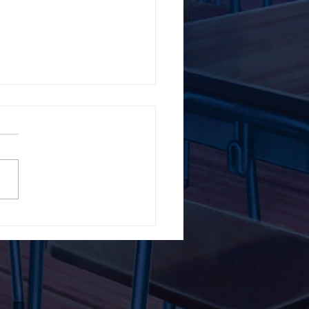
5ο Δημοτικό Σχολείο
ών ενάντια στο Bullying
λα Τώρα. Με σύνθημα
α Τώρα" όλα τα σχολεία
Ελλάδας ενώνουν τις
μεις τους ενάντια στο