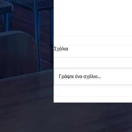
Σχόλια
Γράψτε ένα σχόλιο...
To Ε.Ε.Ε.ΕΚ. Ν. ΕΥΒΟΙΑΣ
ενάντια στο Bullying | Μίλα
Τώρα. Με σύνθημα "Μίλα
Τώρα" όλα τα σχολεία της
Ελλάδας ενώνουν τις
δυνάμεις τους ενάντια στο