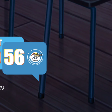
ying
άν