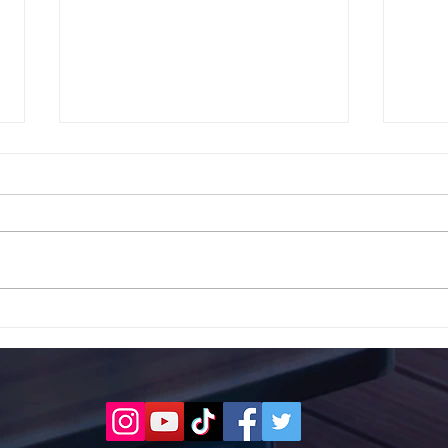
Το 1ο ΕΠΑΛ Γαλατά Τροιζηνία
Το 1
ενάντια στο Bullying | Μίλα
Σερρ
Τώρα. Με σύνθημα "Μίλα
| Μί
Τώρα" όλα τα σχολεία της
"Μίλ
Ελλάδας ενώνουν τις
της 
δυνάμεις τους ενάντια στο
δυνά