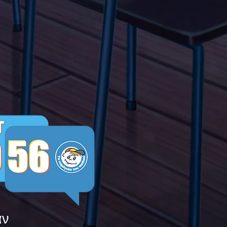
α Τώρα" όλα τα σχολεία
Ελλάδας ενώνουν τις
μεις τους ενάντια στο
ying
άν