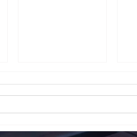
Το 1ο ΕΠΑΛ Γαλατά Τροιζηνία
Το 1
ενάντια στο Bullying | Μίλα
Σερρ
Τώρα. Με σύνθημα "Μίλα
| Μί