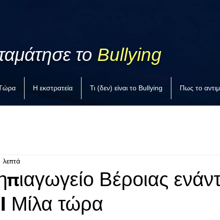
ταμάτησε το
Bullying
 Τώρα
Η εκστρατεία
Τι (δεν) είναι το Bullying
Πως το αντι
1 λεπτά
ηπιαγωγείο Βέροιας ενάντ
 I Μίλα τώρα