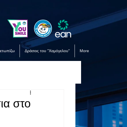
μετωπίζω
Δράσεις του "Χαμόγελου"
More
ια στο