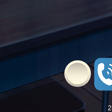
Τώρα" όλα τα σχολεία της
Ελλάδας ενώνουν τις
δυνάμεις τους ενάντια στο
Bullying
2