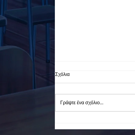
Σχόλια
Γράψτε ένα σχόλιο...
To Ε.Ε.Ε.ΕΚ. Ν. ΕΥΒΟΙΑΣ
ενάντια στο Bullying | Μίλα
Τώρα. Με σύνθημα "Μίλα