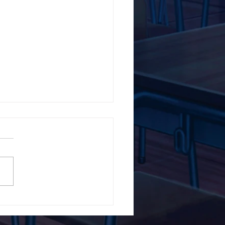
5ο Δημοτικό Σχολείο
ών ενάντια στο Bullying
λα Τώρα. Με σύνθημα