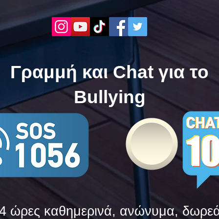
Τώρα" όλα τα σχολεία της
"Μίλ
Ελλάδας ενώνουν τις
της 
δυνάμεις τους ενάντια στο
δυνά
Bullying
Bull
Γραμμή και Chat για το
Bullying
4 ώρες καθημερινά, ανώνυμα, δωρε