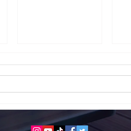
Το 1ο ΕΠΑΛ Γαλατά Τροιζηνία
Το 1
ενάντια στο Bullying | Μίλα
Σερρ
Τώρα. Με σύνθημα "Μίλα
| Μί
Τώρα" όλα τα σχολεία της
"Μίλ
Ελλάδας ενώνουν τις
της 