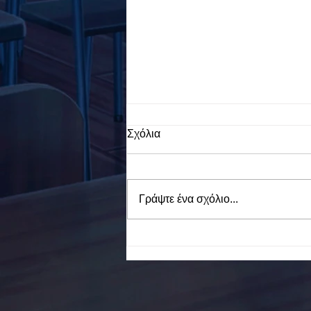
Σχόλια
Γράψτε ένα σχόλιο...
To Ε.Ε.Ε.ΕΚ. Ν. ΕΥΒΟΙΑΣ
ενάντια στο Bullying | Μίλα
Τώρα. Με σύνθημα "Μίλα
Τώρα" όλα τα σχολεία της
Ελλάδας ενώνουν τις