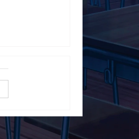
5ο Δημοτικό Σχολείο
ών ενάντια στο Bullying
λα Τώρα. Με σύνθημα
α Τώρα" όλα τα σχολεία
Ελλάδας ενώνουν τις