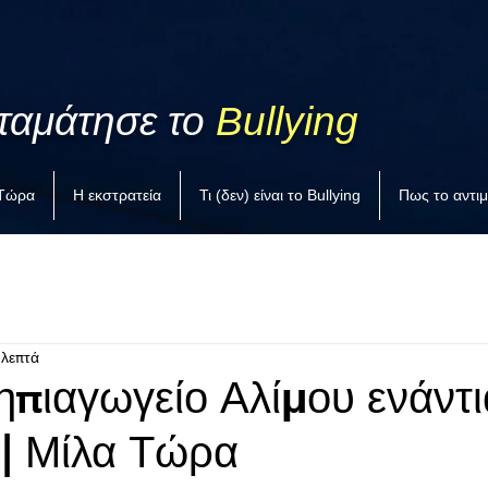
ταμάτησε το
Bullying
 Τώρα
Η εκστρατεία
Τι (δεν) είναι το Bullying
Πως το αντι
 λεπτά
ηπιαγωγείο Αλίμου ενάντι
 | Μίλα Τώρα