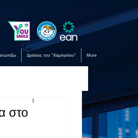
μετωπίζω
Δράσεις του "Χαμόγελου"
More
α στο