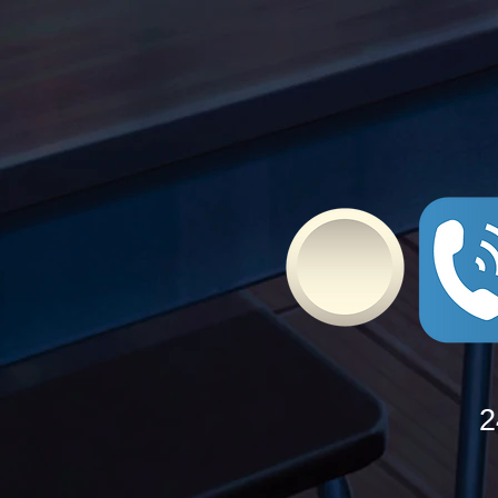
δυνάμεις τους ενάντια στο
Bullying
2