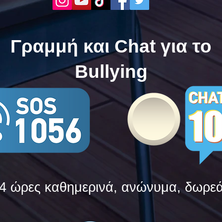
δυνάμεις τους ενάντια στο
δυνά
Bullying
Bull
Γραμμή και Chat για το
Bullying
4 ώρες καθημερινά, ανώνυμα, δωρε