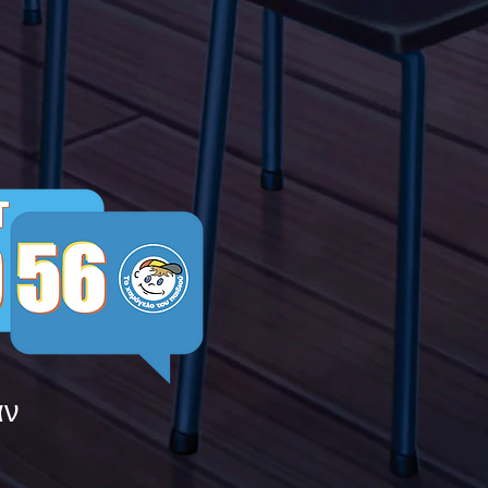
μεις τους ενάντια στο
ying
άν