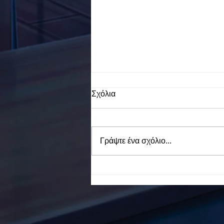
Σχόλια
Γράψτε ένα σχόλιο...
To Ε.Ε.Ε.ΕΚ. Ν. ΕΥΒΟΙΑΣ
ενάντια στο Bullying | Μίλα
Τώρα. Με σύνθημα "Μίλα
Τώρα" όλα τα σχολεία της
Ελλάδας ενώνουν τις