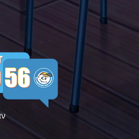
μεις τους ενάντια στο
ying
άν