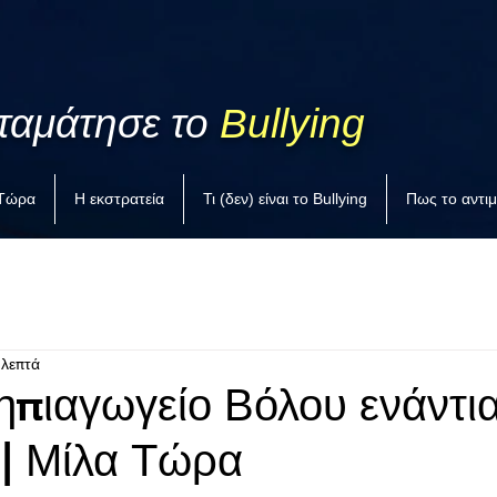
ταμάτησε το
Bullying
 Τώρα
Η εκστρατεία
Τι (δεν) είναι το Bullying
Πως το αντι
 λεπτά
ηπιαγωγείο Βόλου ενάντι
 | Μίλα Τώρα