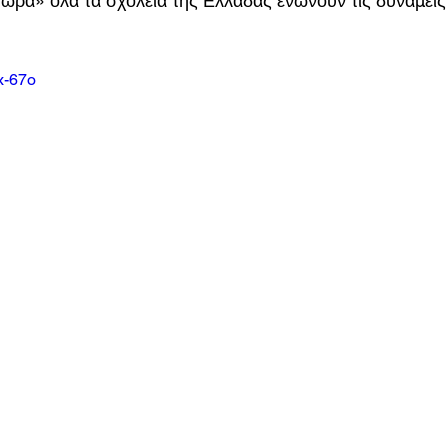
ρα» όλα τα σχολεία της Ελλάδας ενώνουν τις δυνάμεις 
x-67o