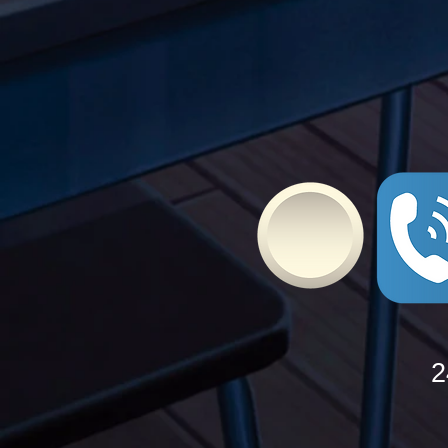
δυνάμεις τους ενάντια στο
Bullying
2