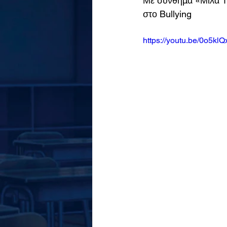
Με σύνθημα «Μίλα Τώ
στο Bullying
https://youtu.be/0o5klQ