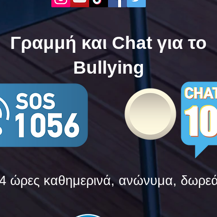
δυνάμεις τους ενάντια στο
δυνά
Bullying
Bull
Γραμμή και Chat για το
Bullying
4 ώρες καθημερινά, ανώνυμα, δωρε