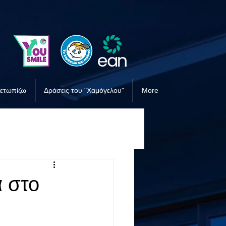
μετωπίζω
Δράσεις του "Χαμόγελου"
More
α στο