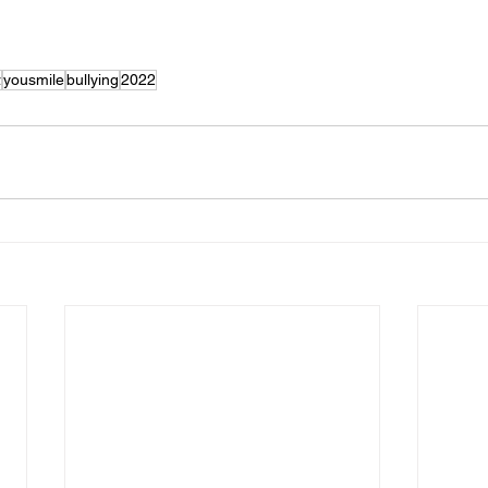
α
yousmile
bullying
2022