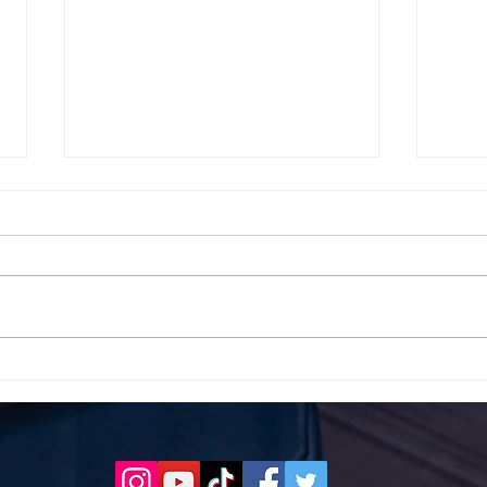
Το 1ο ΕΠΑΛ Γαλατά Τροιζηνία
Το 1
ενάντια στο Bullying | Μίλα
Σερρ
Τώρα. Με σύνθημα "Μίλα
| Μί
Τώρα" όλα τα σχολεία της
"Μίλ
Ελλάδας ενώνουν τις
της 