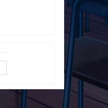
5ο Δημοτικό Σχολείο
ών ενάντια στο Bullying
λα Τώρα. Με σύνθημα
α Τώρα" όλα τα σχολεία
Ελλάδας ενώνουν τις