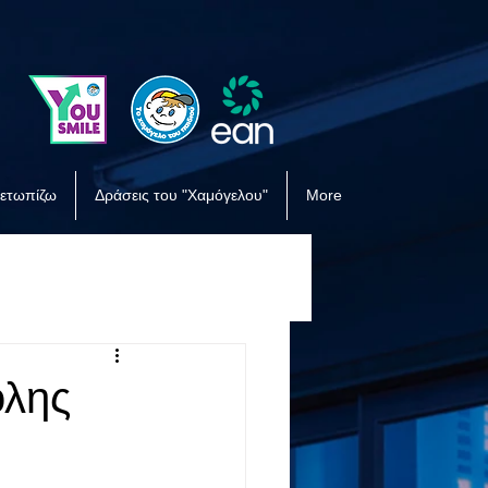
μετωπίζω
Δράσεις του "Χαμόγελου"
More
ολης