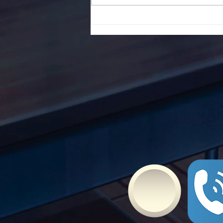
To Ε.Ε.Ε.ΕΚ. Ν. ΕΥΒΟΙΑΣ
ενάντια στο Bullying | Μίλα
Τώρα. Με σύνθημα "Μίλα
Τώρα" όλα τα σχολεία της
Ελλάδας ενώνουν τις
δυνάμεις τους ενάντια στο
Bullying