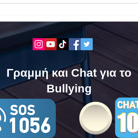
Το 1ο ΕΠΑΛ Γαλατά Τροιζηνία
Το 1
ενάντια στο Bullying | Μίλα
Σερρ
Τώρα. Με σύνθημα "Μίλα
| Μί
Τώρα" όλα τα σχολεία της
"Μίλ
Ελλάδας ενώνουν τις
της 
δυνάμεις τους ενάντια στο
δυνά
Bullying
Bull
Γραμμή και Chat για το
Bullying