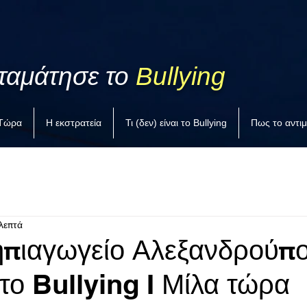
ταμάτησε το
Bullying
 Τώρα
Η εκστρατεία
Τι (δεν) είναι το Bullying
Πως το αντι
λεπτά
ηπιαγωγείο Αλεξανδρούπ
το Bullying I Μίλα τώρα