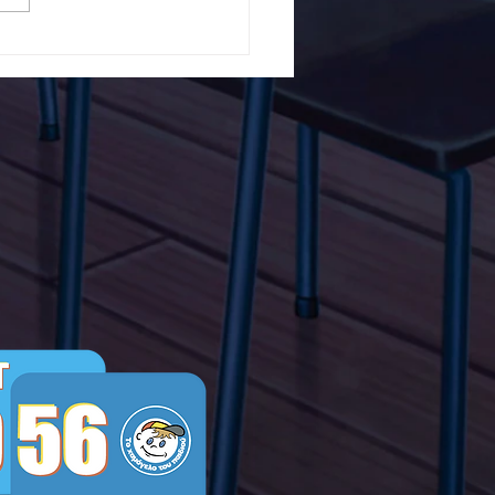
5ο Δημοτικό Σχολείο
ών ενάντια στο Bullying
λα Τώρα. Με σύνθημα
α Τώρα" όλα τα σχολεία
Ελλάδας ενώνουν τις
μεις τους ενάντια στο
ying