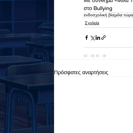
Με σύνθημα «Μίλα Τώ
στο Bullying
ενδοσχολική βία
μίλα τώρ
Σχολεία
Πρόσφατες αναρτήσεις