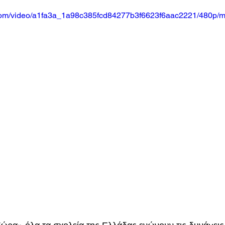
ic.com/video/a1fa3a_1a98c385fcd84277b3f6623f6aac2221/480p/m