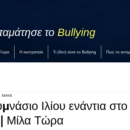
ταμάτησε το
Bullying
 Τώρα
Η εκστρατεία
Τι (δεν) είναι το Bullying
Πως το αντι
1 λεπτά
μνάσιο Ιλίου ενάντια στο
 | Μίλα Τώρα