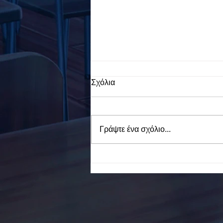
Σχόλια
Γράψτε ένα σχόλιο...
To Ε.Ε.Ε.ΕΚ. Ν. ΕΥΒΟΙΑΣ
ενάντια στο Bullying | Μίλα
Τώρα. Με σύνθημα "Μίλα
Τώρα" όλα τα σχολεία της
Ελλάδας ενώνουν τις
δυνάμεις τους ενάντια στο