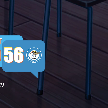
ying
άν