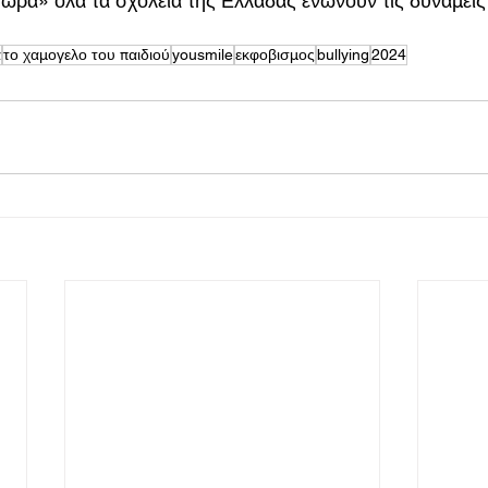
ρα» όλα τα σχολεία της Ελλάδας ενώνουν τις δυνάμεις 
α
το χαμογελο του παιδιού
yousmile
εκφοβισμος
bullying
2024