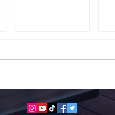
Το 1ο ΕΠΑΛ Γαλατά Τροιζηνία
Το 1
ενάντια στο Bullying | Μίλα
Σερρ
Τώρα. Με σύνθημα "Μίλα
| Μί
Τώρα" όλα τα σχολεία της
"Μίλ
Ελλάδας ενώνουν τις
της 
δυνάμεις τους ενάντια στο
δυνά