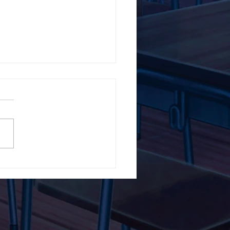
5ο Δημοτικό Σχολείο
ών ενάντια στο Bullying
λα Τώρα. Με σύνθημα
α Τώρα" όλα τα σχολεία
Ελλάδας ενώνουν τις
μεις τους ενάντια στο