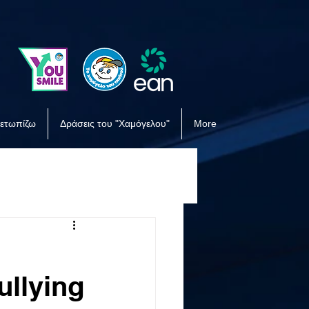
μετωπίζω
Δράσεις του "Χαμόγελου"
More
llying