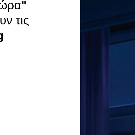
Τώρα"
υν τις
g