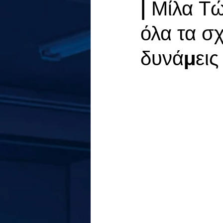
| Μίλα Τ
όλα τα σ
δυνάμεις 