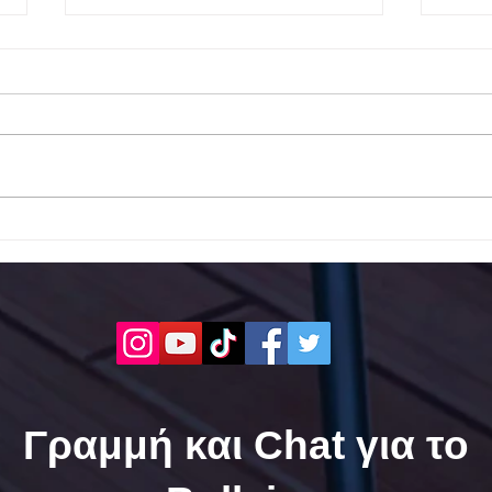
Το 1ο ΕΠΑΛ Γαλατά Τροιζηνία
Το 1
ενάντια στο Bullying | Μίλα
Σερρ
Τώρα. Με σύνθημα "Μίλα
| Μί
Τώρα" όλα τα σχολεία της
"Μίλ
Ελλάδας ενώνουν τις
της 
δυνάμεις τους ενάντια στο
δυνά
Bullying
Bull
Γραμμή και Chat για το