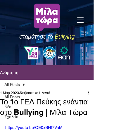
σταμάτησε το
Bullying
Ανάρτηση
All Posts
1 Μαρ 2023
διαβάστηκε 1 λεπτά
All Posts
Το 1ο ΓΕΛ Πεύκης ενάντια
Νέα
στο Bullying | Μίλα Τώρα
Σχολεία
https://youtu.be/OE0xBHf7VaM