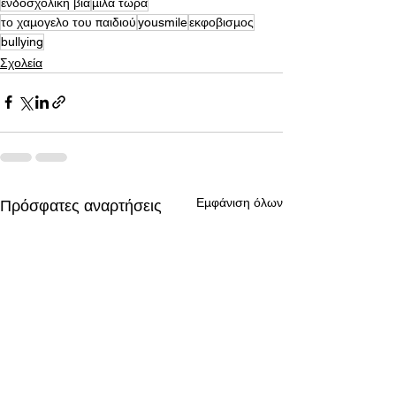
ενδοσχολική βία
μίλα τώρα
το χαμογελο του παιδιού
yousmile
εκφοβισμος
bullying
Σχολεία
Εμφάνιση όλων
Πρόσφατες αναρτήσεις