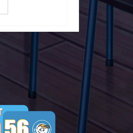
5ο Δημοτικό Σχολείο
ών ενάντια στο Bullying
λα Τώρα. Με σύνθημα
α Τώρα" όλα τα σχολεία
Ελλάδας ενώνουν τις
μεις τους ενάντια στο
ying