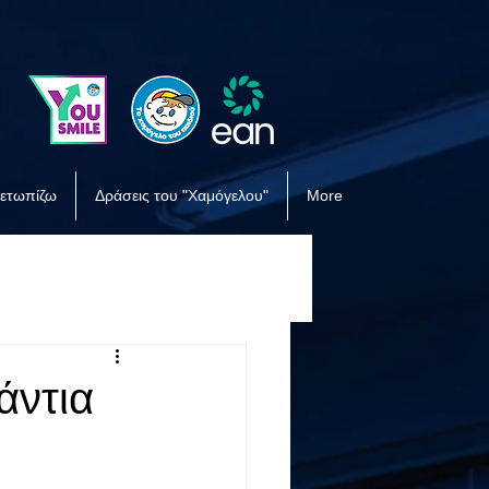
μετωπίζω
Δράσεις του "Χαμόγελου"
More
άντια