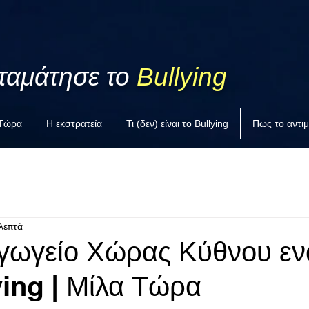
ταμάτησε το
Bullying
 Τώρα
Η εκστρατεία
Τι (δεν) είναι το Bullying
Πως το αντι
λεπτά
γωγείο Χώρας Κύθνου εν
ying | Μίλα Τώρα