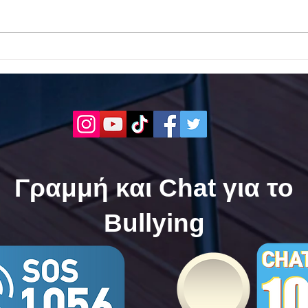
Το 1ο ΕΠΑΛ Γαλατά Τροιζηνία
Το 1
ενάντια στο Bullying | Μίλα
Σερρ
Τώρα. Με σύνθημα "Μίλα
| Μί
Τώρα" όλα τα σχολεία της
"Μίλ
Ελλάδας ενώνουν τις
της 
δυνάμεις τους ενάντια στο
δυνά
Bullying
Bull
Γραμμή και Chat για το
Bullying