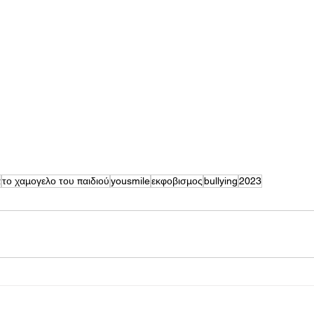
α
το χαμογελο του παιδιού
yousmile
εκφοβισμος
bullying
2023