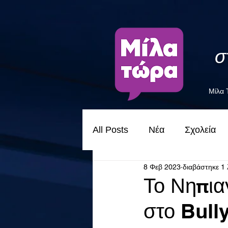
σ
Μίλα
All Posts
Νέα
Σχολεία
8 Φεβ 2023
διαβάστηκε 1 
Το Νηπια
στο Bull