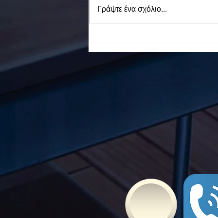
Γράψτε ένα σχόλιο...
To Ε.Ε.Ε.ΕΚ. Ν. ΕΥΒΟΙΑΣ
ενάντια στο Bullying | Μίλα
Τώρα. Με σύνθημα "Μίλα
Τώρα" όλα τα σχολεία της
Ελλάδας ενώνουν τις
δυνάμεις τους ενάντια στο
Bullying