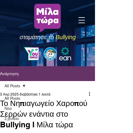
σταμάτησε το
Bullying
Ανάρτηση
All Posts
3 Απρ 2025
διαβάστηκε 1 λεπτά
All Posts
Το Νηπιαγωγείο Χαροπού
Νέα
Σερρών ενάντια στο
Σχολεία
Bullying I Μίλα τώρα