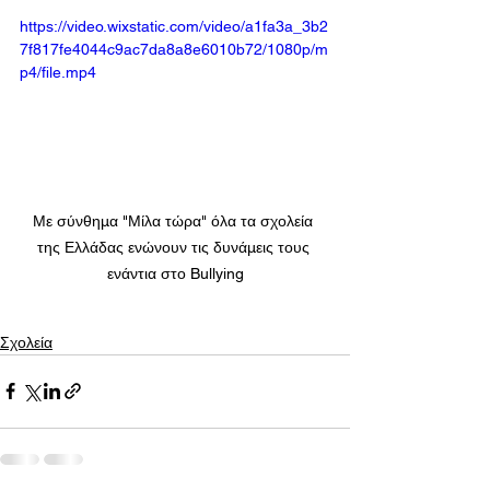
https://video.wixstatic.com/video/a1fa3a_3b2
7f817fe4044c9ac7da8a8e6010b72/1080p/m
p4/file.mp4
Με σύνθημα "Μίλα τώρα" όλα τα σχολεία 
της Ελλάδας ενώνουν τις δυνάμεις τους 
ενάντια στο Bullying
Σχολεία