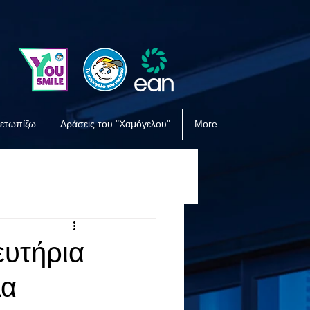
μετωπίζω
Δράσεις του "Χαμόγελου"
More
ευτήρια
λα