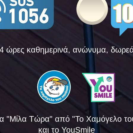
4 ώρες καθημερινά, ανώνυμα, δωρε
α "Μίλα Τώρα" από "Το Χαμόγελο το
και το YouSmile