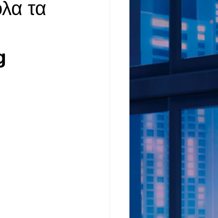
λα τα
g