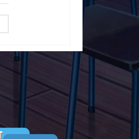
5ο Δημοτικό Σχολείο
ών ενάντια στο Bullying
λα Τώρα. Με σύνθημα
α Τώρα" όλα τα σχολεία
Ελλάδας ενώνουν τις
μεις τους ενάντια στο
ying