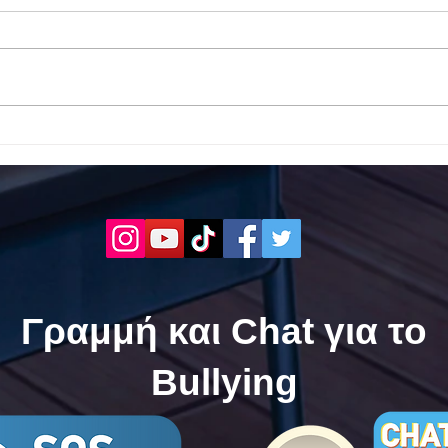
Το 1ο ΕΠΑΛ Γαλατά Τροιζηνία
Το 1
ενάντια στο Bullying | Μίλα
Σερρ
Τώρα. Με σύνθημα "Μίλα
| Μί
Τώρα" όλα τα σχολεία της
"Μίλ
Ελλάδας ενώνουν τις
της 
δυνάμεις τους ενάντια στο
δυνά
Bullying
Bull
Γραμμή και Chat για το
Bullying