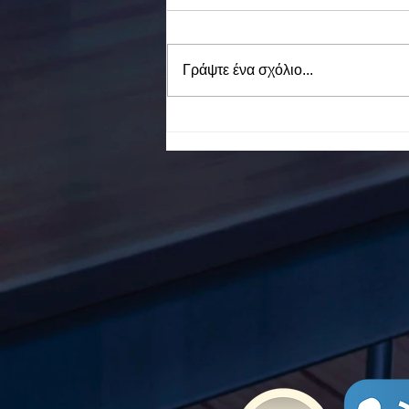
Γράψτε ένα σχόλιο...
To Ε.Ε.Ε.ΕΚ. Ν. ΕΥΒΟΙΑΣ
ενάντια στο Bullying | Μίλα
Τώρα. Με σύνθημα "Μίλα
Τώρα" όλα τα σχολεία της
Ελλάδας ενώνουν τις
δυνάμεις τους ενάντια στο
Bullying