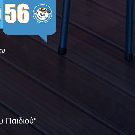
άν
υ Παιδιού"