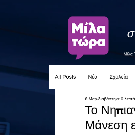
σ
Μίλα
All Posts
Νέα
Σχολεία
6 Μαρ
διαβάστηκε 0 λεπτά
Το Νηπια
Μάνεση ε