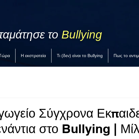
ταμάτησε το
Bullying
 Τώρα
Η εκστρατεία
Τι (δεν) είναι το Bullying
Πως το αντι
γωγείο Σύγχρονα Εκπαιδ
νάντια στο Bullying | Μί