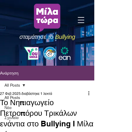
σταμάτησε το
Bullying
Ανάρτηση
All Posts
27 Φεβ 2025
διαβάστηκε 1 λεπτά
All Posts
Το Νηπιαγωγείο
Νέα
Πετροπόρου Τρικάλων
Σχολεία
ενάντια στο Bullying I Μίλα