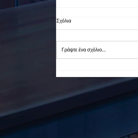
Σχόλια
Γράψτε ένα σχόλιο...
To Ε.Ε.Ε.ΕΚ. Ν. ΕΥΒΟΙΑΣ
ενάντια στο Bullying | Μίλα
Τώρα. Με σύνθημα "Μίλα
Τώρα" όλα τα σχολεία της
Ελλάδας ενώνουν τις
δυνάμεις τους ενάντια στο
Bullying