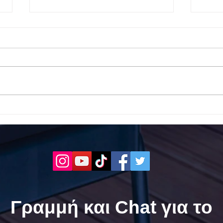
Το 1ο ΕΠΑΛ Γαλατά Τροιζηνία
Το 1
ενάντια στο Bullying | Μίλα
Σερρ
Τώρα. Με σύνθημα "Μίλα
| Μί
Τώρα" όλα τα σχολεία της
"Μίλ
Ελλάδας ενώνουν τις
της 
δυνάμεις τους ενάντια στο
δυνά
Bullying
Bull
Γραμμή και Chat για το