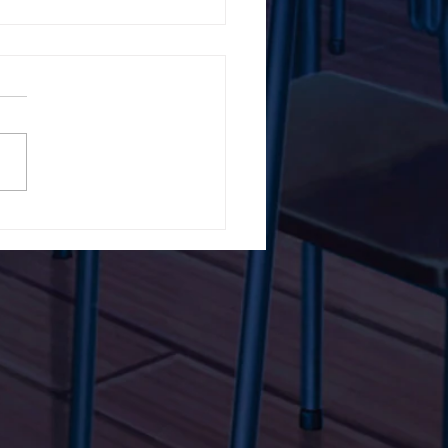
5ο Δημοτικό Σχολείο
ών ενάντια στο Bullying
λα Τώρα. Με σύνθημα
α Τώρα" όλα τα σχολεία
Ελλάδας ενώνουν τις
μεις τους ενάντια στο
ying