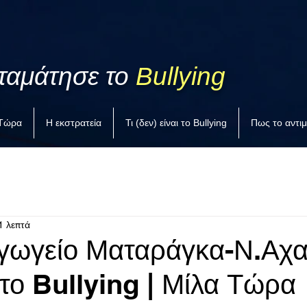
ταμάτησε το
Bullying
 Τώρα
Η εκστρατεία
Τι (δεν) είναι το Bullying
Πως το αντι
1 λεπτά
γωγείο Ματαράγκα-Ν.Αχα
στο Bullying | Μίλα Τώρα