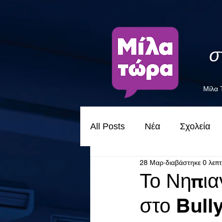
σ
Μίλα
All Posts
Νέα
Σχολεία
28 Μαρ
διαβάστηκε 0 λεπ
Το Νηπια
στο Bull