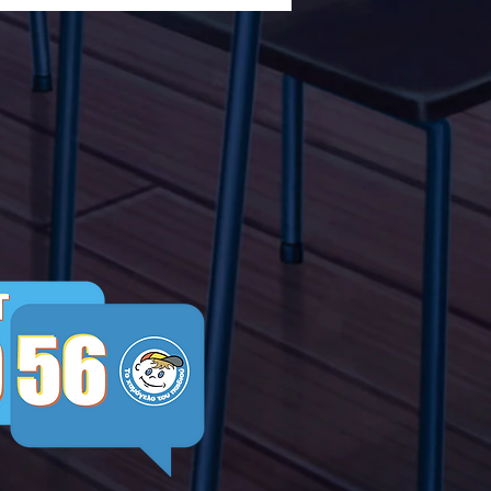
ών ενάντια στο Bullying
λα Τώρα. Με σύνθημα
α Τώρα" όλα τα σχολεία
Ελλάδας ενώνουν τις
μεις τους ενάντια στο
ying