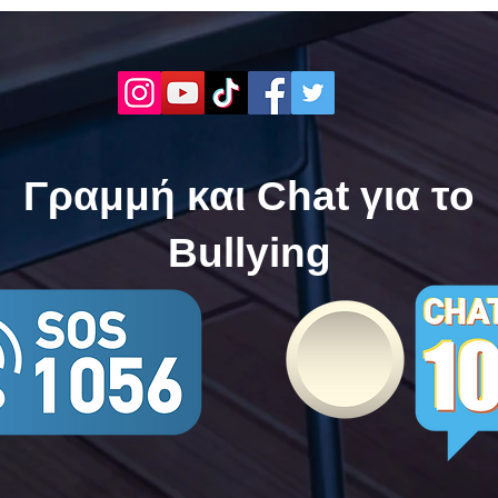
ενάντια στο Bullying | Μίλα
Σερρ
Τώρα. Με σύνθημα "Μίλα
| Μί
Τώρα" όλα τα σχολεία της
"Μίλ
Ελλάδας ενώνουν τις
της 
δυνάμεις τους ενάντια στο
δυνά
Bullying
Bull
Γραμμή και Chat για το
Bullying