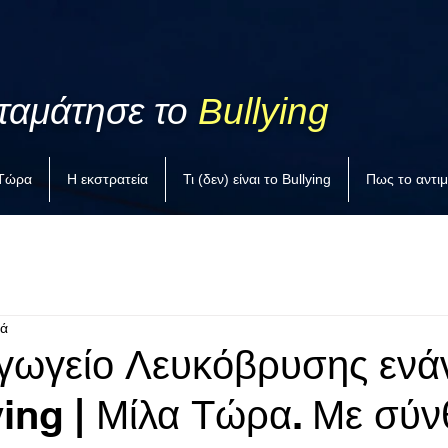
ταμάτησε το
Bullying
 Τώρα
Η εκστρατεία
Τι (δεν) είναι το Bullying
Πως το αντι
τά
γωγείο Λευκόβρυσης ενά
ying | Μίλα Τώρα. Με σύ