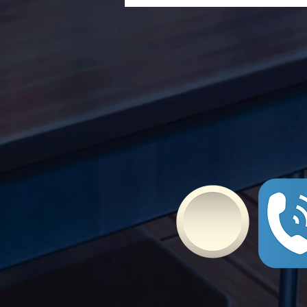
ενάντια στο Bullying | Μίλα
Τώρα. Με σύνθημα "Μίλα
Τώρα" όλα τα σχολεία της
Ελλάδας ενώνουν τις
δυνάμεις τους ενάντια στο
Bullying