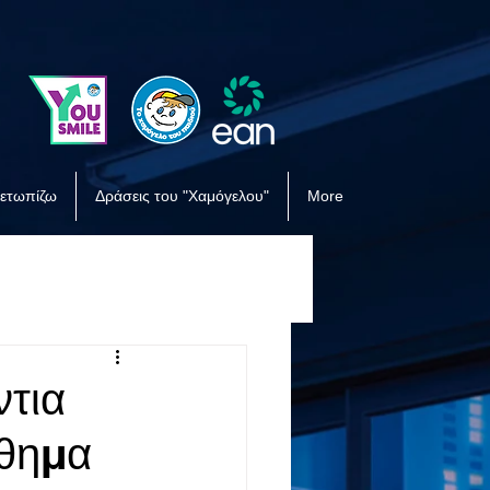
μετωπίζω
Δράσεις του "Χαμόγελου"
More
ντια
νθημα