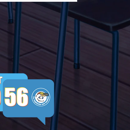
λα Τώρα. Με σύνθημα
α Τώρα" όλα τα σχολεία
Ελλάδας ενώνουν τις
μεις τους ενάντια στο
ying