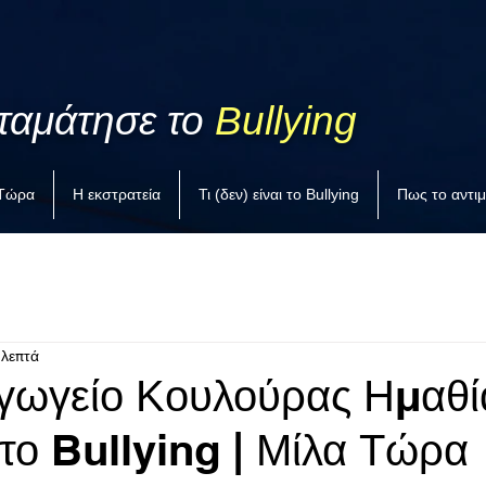
ταμάτησε το
Bullying
 Τώρα
Η εκστρατεία
Τι (δεν) είναι το Bullying
Πως το αντι
 λεπτά
γωγείο Κουλούρας Ημαθί
στο Bullying | Μίλα Τώρα