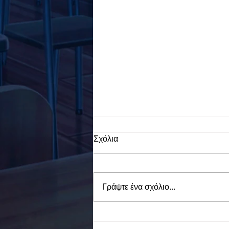
Σχόλια
Γράψτε ένα σχόλιο...
To Ε.Ε.Ε.ΕΚ. Ν. ΕΥΒΟΙΑΣ
ενάντια στο Bullying | Μίλα