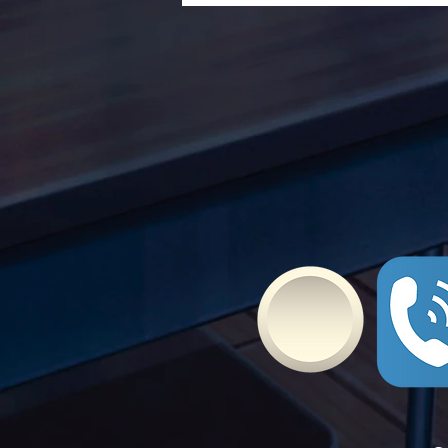
Τώρα. Με σύνθημα "Μίλα
Τώρα" όλα τα σχολεία της
Ελλάδας ενώνουν τις
δυνάμεις τους ενάντια στο
Bullying