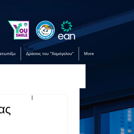
μετωπίζω
Δράσεις του "Χαμόγελου"
More
ας