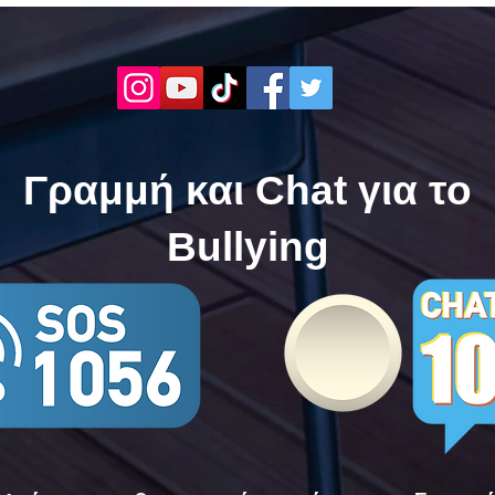
Τώρα. Με σύνθημα "Μίλα
| Μί
Τώρα" όλα τα σχολεία της
"Μίλ
Ελλάδας ενώνουν τις
της 
δυνάμεις τους ενάντια στο
δυνά
Bullying
Bull
Γραμμή και Chat για το
Bullying