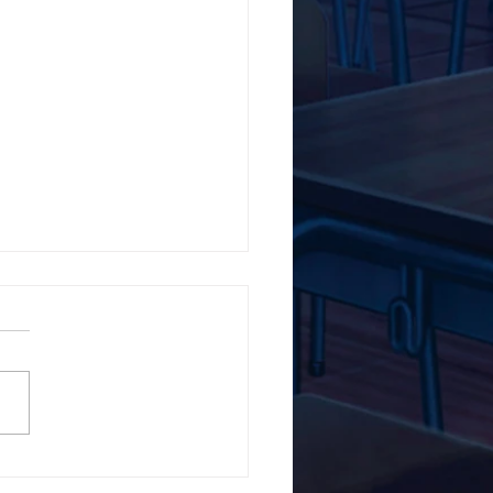
5ο Δημοτικό Σχολείο
ών ενάντια στο Bullying