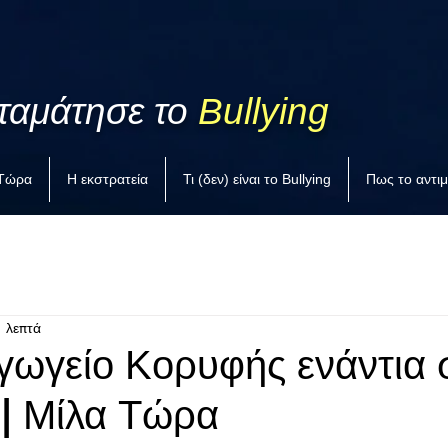
ταμάτησε το
Bullying
 Τώρα
Η εκστρατεία
Τι (δεν) είναι το Bullying
Πως το αντι
1 λεπτά
γωγείο Κορυφής ενάντια 
 | Μίλα Τώρα