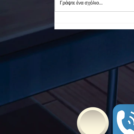
Γράψτε ένα σχόλιο...
To Ε.Ε.Ε.ΕΚ. Ν. ΕΥΒΟΙΑΣ
ενάντια στο Bullying | Μίλα
Τώρα. Με σύνθημα "Μίλα
Τώρα" όλα τα σχολεία της
Ελλάδας ενώνουν τις
δυνάμεις τους ενάντια στο
Bullying