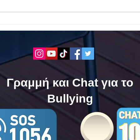
Το 1ο ΕΠΑΛ Γαλατά Τροιζηνία
Το 1
ενάντια στο Bullying | Μίλα
Σερρ
Τώρα. Με σύνθημα "Μίλα
| Μί
Τώρα" όλα τα σχολεία της
"Μίλ
Ελλάδας ενώνουν τις
της 
δυνάμεις τους ενάντια στο
δυνά
Bullying
Bull
Γραμμή και Chat για το
Bullying