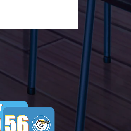
5ο Δημοτικό Σχολείο
ών ενάντια στο Bullying
λα Τώρα. Με σύνθημα
α Τώρα" όλα τα σχολεία
Ελλάδας ενώνουν τις
μεις τους ενάντια στο
ying