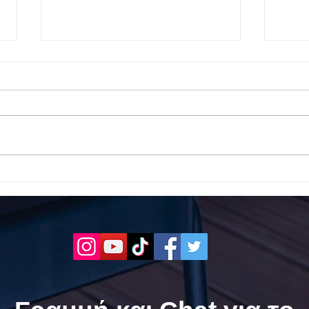
Το 1ο ΕΠΑΛ Γαλατά Τροιζηνία
Το 1
ενάντια στο Bullying | Μίλα
Σερρ
Τώρα. Με σύνθημα "Μίλα
| Μί
Τώρα" όλα τα σχολεία της
"Μίλ
Ελλάδας ενώνουν τις
της 
δυνάμεις τους ενάντια στο
δυνά
Bullying
Bull