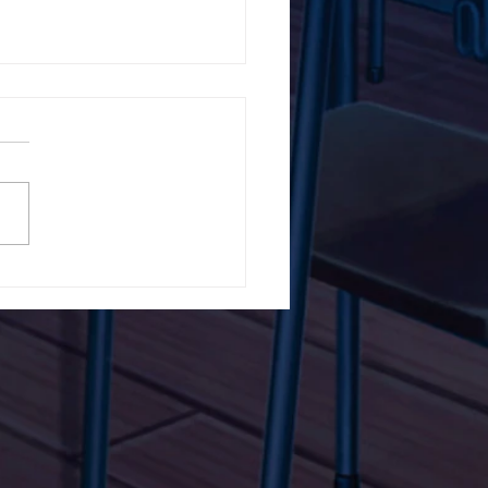
5ο Δημοτικό Σχολείο
ών ενάντια στο Bullying
λα Τώρα. Με σύνθημα
α Τώρα" όλα τα σχολεία
Ελλάδας ενώνουν τις
μεις τους ενάντια στο
ying