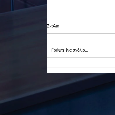
Σχόλια
Γράψτε ένα σχόλιο...
To Ε.Ε.Ε.ΕΚ. Ν. ΕΥΒΟΙΑΣ
ενάντια στο Bullying | Μίλα
Τώρα. Με σύνθημα "Μίλα
Τώρα" όλα τα σχολεία της
Ελλάδας ενώνουν τις
δυνάμεις τους ενάντια στο
Bullying