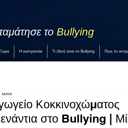
ταμάτησε το
Bullying
 Τώρα
Η εκστρατεία
Τι (δεν) είναι το Bullying
Πως το αντι
1 λεπτά
γωγείο Κοκκινοχώματος
ενάντια στο Bullying | Μ