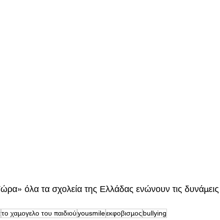
ρα» όλα τα σχολεία της Ελλάδας ενώνουν τις δυνάμεις 
α
το χαμογελο του παιδιού
yousmile
εκφοβισμος
bullying