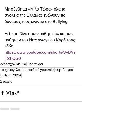
Με σύνθημα «Μίλα Τώρα» όλα τα 
σχολεία της Ελλάδας ενώνουν τις 
δυνάμεις τους ενάντια στο Bullying
Δείτε το βίντεο των μαθητριών και των 
μαθητών του Νηπιαγωγείου Καρδίτσας 
εδώ: 
https://www.youtube.com/shorts/SyBVs
TShQG0
ενδοσχολική βία
μίλα τώρα
το χαμογελο του παιδιού
yousmile
εκφοβισμος
bullying
2024
Σχολεία