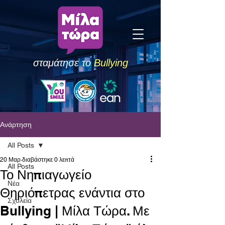
σταμάτησε το
Bullying
Ανάρτηση
All Posts
20 Μαρ
διαβάστηκε 0 λεπτά
All Posts
Το Νηπιαγωγείο
Νέα
Θηριόπετρας ενάντια στο
Σχολεία
Bullying | Μίλα Τώρα. Με