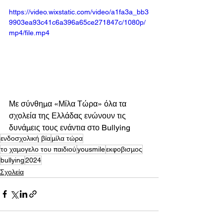
https://video.wixstatic.com/video/a1fa3a_bb3
9903ea93c41c6a396a65ce271847c/1080p/
mp4/file.mp4
Με σύνθημα «Μίλα Τώρα» όλα τα 
σχολεία της Ελλάδας ενώνουν τις 
δυνάμεις τους ενάντια στο Bullying
ενδοσχολική βία
μίλα τώρα
το χαμογελο του παιδιού
yousmile
εκφοβισμος
bullying
2024
Σχολεία