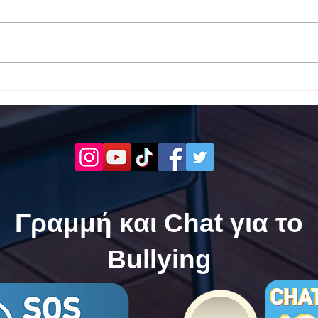
Το 1ο ΕΠΑΛ Γαλατά Τροιζηνία
Το 1
ενάντια στο Bullying | Μίλα
Σερρ
Τώρα. Με σύνθημα "Μίλα
| Μί
Τώρα" όλα τα σχολεία της
"Μίλ
Ελλάδας ενώνουν τις
της 
δυνάμεις τους ενάντια στο
δυνά
Bullying
Bull
Γραμμή και Chat για το
Bullying