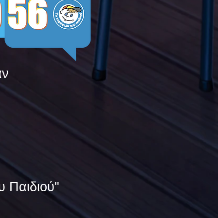
άν
υ Παιδιού"