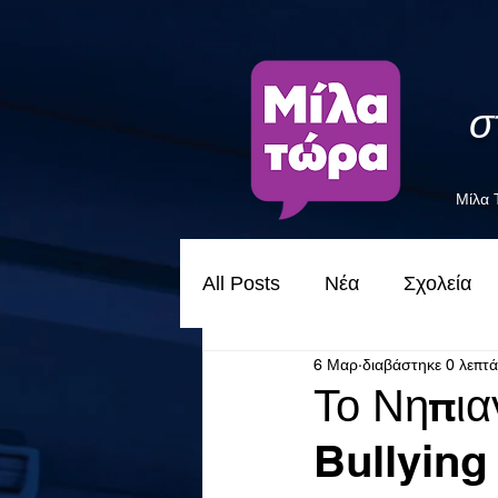
σ
Μίλα
All Posts
Νέα
Σχολεία
6 Μαρ
διαβάστηκε 0 λεπτά
Το Νηπια
Bullying