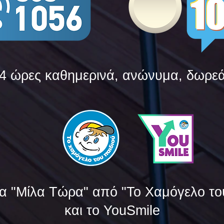
4 ώρες καθημερινά, ανώνυμα, δωρε
α "Μίλα Τώρα" από "Το Χαμόγελο το
και το YouSmile