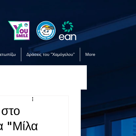
μετωπίζω
Δράσεις του "Χαμόγελου"
More
 στο
α "Μίλα