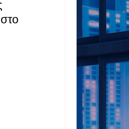
ς
 στο