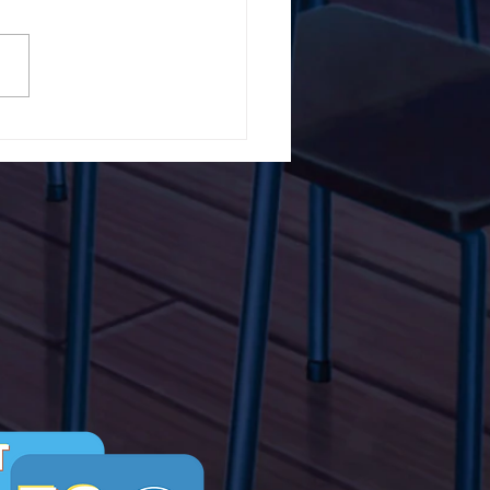
5ο Δημοτικό Σχολείο
ών ενάντια στο Bullying
λα Τώρα. Με σύνθημα
α Τώρα" όλα τα σχολεία
Ελλάδας ενώνουν τις
μεις τους ενάντια στο
ying