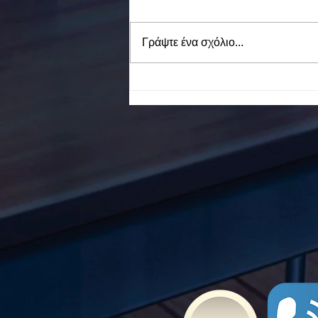
Γράψτε ένα σχόλιο...
To Ε.Ε.Ε.ΕΚ. Ν. ΕΥΒΟΙΑΣ
ενάντια στο Bullying | Μίλα
Τώρα. Με σύνθημα "Μίλα
Τώρα" όλα τα σχολεία της
Ελλάδας ενώνουν τις
δυνάμεις τους ενάντια στο
Bullying