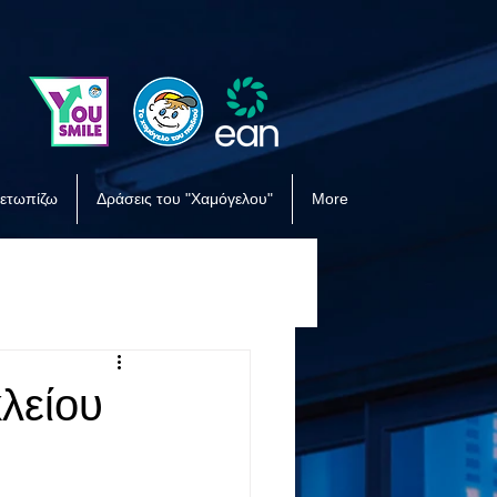
μετωπίζω
Δράσεις του "Χαμόγελου"
More
λείου