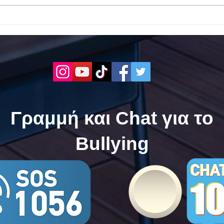
Το 1ο ΕΠΑΛ Γαλατά Τροιζηνία
Το 1
ενάντια στο Bullying | Μίλα
Σερρ
Τώρα. Με σύνθημα "Μίλα
| Μί
Τώρα" όλα τα σχολεία της
"Μίλ
Ελλάδας ενώνουν τις
της 
δυνάμεις τους ενάντια στο
δυνά
Bullying
Bull
Γραμμή και Chat για το
Bullying