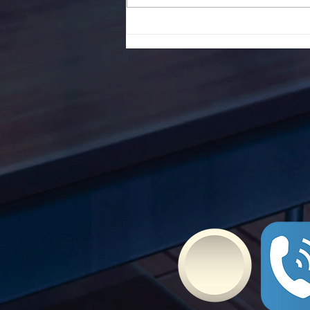
To Ε.Ε.Ε.ΕΚ. Ν. ΕΥΒΟΙΑΣ
ενάντια στο Bullying | Μίλα
Τώρα. Με σύνθημα "Μίλα
Τώρα" όλα τα σχολεία της
Ελλάδας ενώνουν τις
δυνάμεις τους ενάντια στο
Bullying