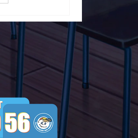
5ο Δημοτικό Σχολείο
ών ενάντια στο Bullying
λα Τώρα. Με σύνθημα
α Τώρα" όλα τα σχολεία
Ελλάδας ενώνουν τις
μεις τους ενάντια στο
ying