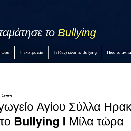
ταμάτησε το
Bullying
 Τώρα
Η εκστρατεία
Τι (δεν) είναι το Bullying
Πως το αντι
1 λεπτά
γωγείο Αγίου Σύλλα Ηρακ
το Bullying I Μίλα τώρα