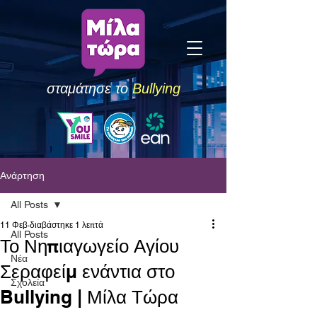
σταμάτησε το
Bullying
Ανάρτηση
All Posts
11 Φεβ
διαβάστηκε 1 λεπτά
All Posts
Το Νηπιαγωγείο Αγίου
Νέα
Σεραφείμ ενάντια στο
Σχολεία
Bullying | Μίλα Τώρα