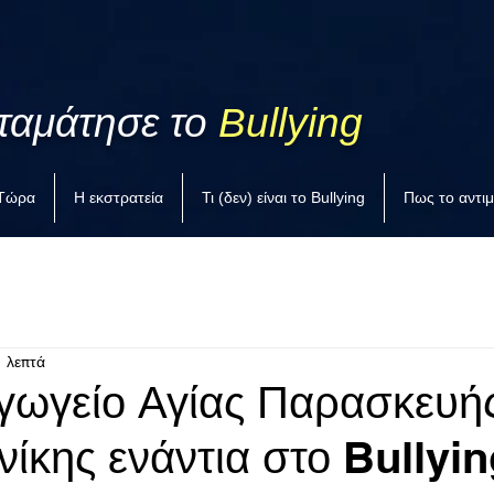
ταμάτησε το
Bullying
 Τώρα
Η εκστρατεία
Τι (δεν) είναι το Bullying
Πως το αντι
1 λεπτά
γωγείο Αγίας Παρασκευή
ίκης ενάντια στο Bullyin