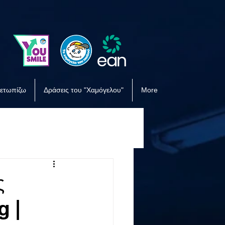
μετωπίζω
Δράσεις του "Χαμόγελου"
More
ς
g |