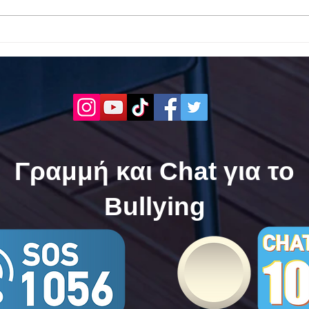
Το 1ο ΕΠΑΛ Γαλατά Τροιζηνία
Το 1
ενάντια στο Bullying | Μίλα
Σερρ
Τώρα. Με σύνθημα "Μίλα
| Μί
Τώρα" όλα τα σχολεία της
"Μίλ
Ελλάδας ενώνουν τις
της 
δυνάμεις τους ενάντια στο
δυνά
Bullying
Bull
Γραμμή και Chat για το
Bullying