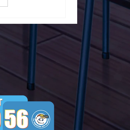
5ο Δημοτικό Σχολείο
ών ενάντια στο Bullying
λα Τώρα. Με σύνθημα
α Τώρα" όλα τα σχολεία
Ελλάδας ενώνουν τις
μεις τους ενάντια στο
ying