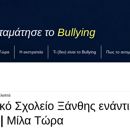
ταμάτησε το
Bullying
 Τώρα
Η εκστρατεία
Τι (δεν) είναι το Bullying
Πως το αντι
 λεπτά
κό Σχολείο Ξάνθης ενάντι
 | Μίλα Τώρα