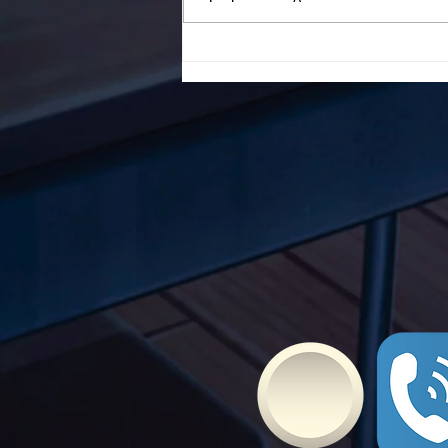
To Ε.Ε.Ε.ΕΚ. Ν. ΕΥΒΟΙΑΣ
ενάντια στο Bullying | Μίλα
Τώρα. Με σύνθημα "Μίλα
Τώρα" όλα τα σχολεία της
Ελλάδας ενώνουν τις
δυνάμεις τους ενάντια στο
Bullying