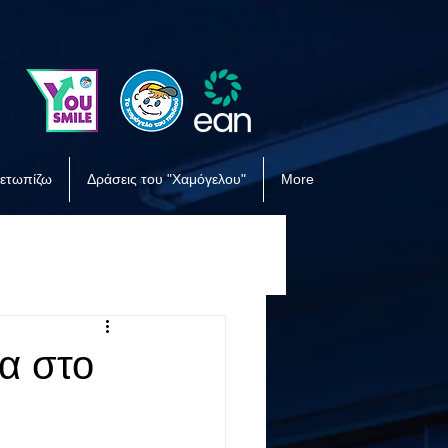
μετωπίζω
Δράσεις του "Χαμόγελου"
More
α στο