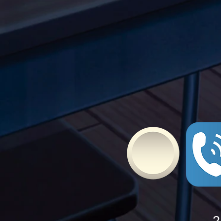
Τώρα. Με σύνθημα "Μίλα
Τώρα" όλα τα σχολεία της
Ελλάδας ενώνουν τις
δυνάμεις τους ενάντια στο
Bullying
2