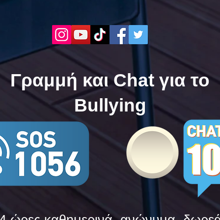
Τώρα. Με σύνθημα "Μίλα
| Μί
Τώρα" όλα τα σχολεία της
"Μίλ
Ελλάδας ενώνουν τις
της 
δυνάμεις τους ενάντια στο
δυνά
Bullying
Bull
Γραμμή και Chat για το
Bullying
4 ώρες καθημερινά, ανώνυμα, δωρε