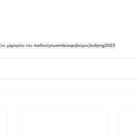
α
το χαμογελο του παιδιού
yousmile
εκφοβισμος
bullying
2023