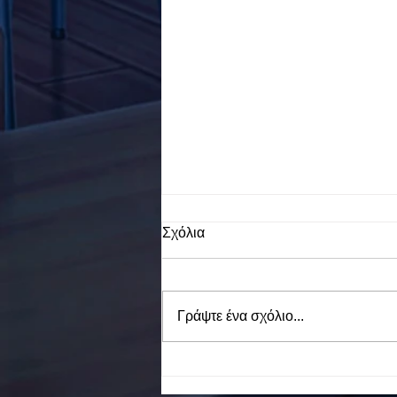
Σχόλια
Γράψτε ένα σχόλιο...
To Ε.Ε.Ε.ΕΚ. Ν. ΕΥΒΟΙΑΣ
ενάντια στο Bullying | Μίλα