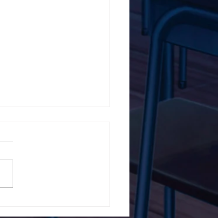
5ο Δημοτικό Σχολείο
ών ενάντια στο Bullying