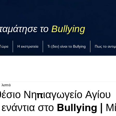
ταμάτησε το
Bullying
 Τώρα
Η εκστρατεία
Τι (δεν) είναι το Bullying
Πως το αντι
1 λεπτά
έσιο Νηπιαγωγείο Αγίου
ενάντια στο Bullying | Μ