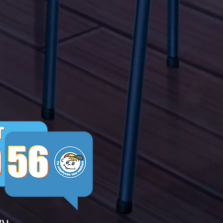
λα Τώρα. Με σύνθημα
α Τώρα" όλα τα σχολεία
Ελλάδας ενώνουν τις
μεις τους ενάντια στο
ying
άν