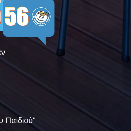
άν
υ Παιδιού"