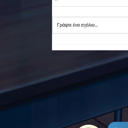
Γράψτε ένα σχόλιο...
To Ε.Ε.Ε.ΕΚ. Ν. ΕΥΒΟΙΑΣ
ενάντια στο Bullying | Μίλα
Τώρα. Με σύνθημα "Μίλα
Τώρα" όλα τα σχολεία της
Ελλάδας ενώνουν τις
δυνάμεις τους ενάντια στο
Bullying