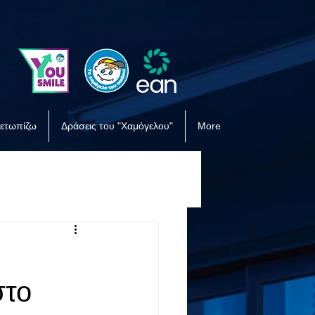
μετωπίζω
Δράσεις του "Χαμόγελου"
More
στο