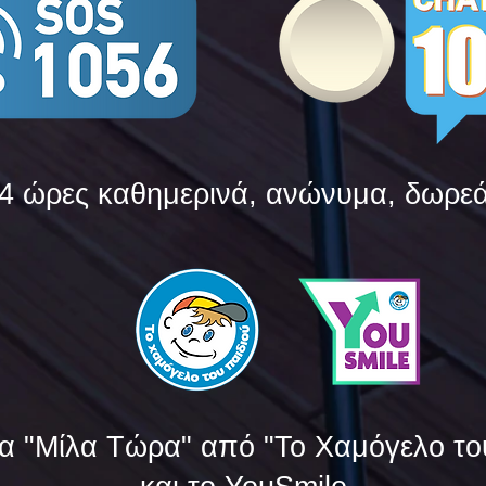
4 ώρες καθημερινά, ανώνυμα, δωρε
α "Μίλα Τώρα" από "Το Χαμόγελο το