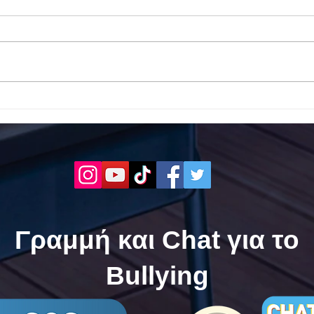
Το 1ο ΕΠΑΛ Γαλατά Τροιζηνία
Το 1
ενάντια στο Bullying | Μίλα
Σερρ
Τώρα. Με σύνθημα "Μίλα
| Μί
Τώρα" όλα τα σχολεία της
"Μίλ
Ελλάδας ενώνουν τις
της 
δυνάμεις τους ενάντια στο
δυνά
Bullying
Bull
Γραμμή και Chat για το
Bullying