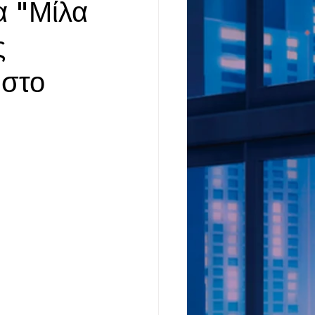
α "Μίλα
ς
 στο