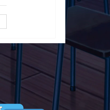
5ο Δημοτικό Σχολείο
ών ενάντια στο Bullying
λα Τώρα. Με σύνθημα
α Τώρα" όλα τα σχολεία
Ελλάδας ενώνουν τις
μεις τους ενάντια στο
ying