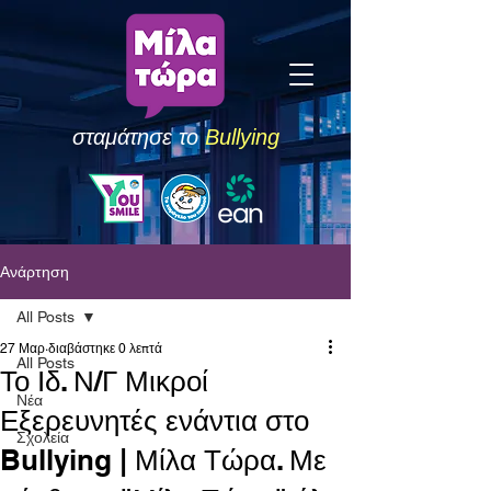
σταμάτησε το
Bullying
Ανάρτηση
All Posts
27 Μαρ
διαβάστηκε 0 λεπτά
All Posts
Το Ιδ. Ν/Γ Μικροί
Νέα
Εξερευνητές ενάντια στο
Σχολεία
Bullying | Μίλα Τώρα. Με