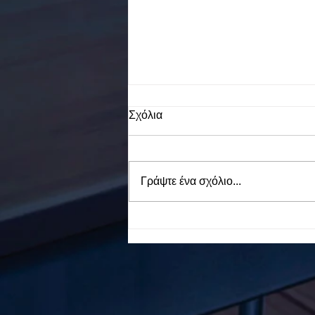
Σχόλια
Γράψτε ένα σχόλιο...
To Ε.Ε.Ε.ΕΚ. Ν. ΕΥΒΟΙΑΣ
ενάντια στο Bullying | Μίλα
Τώρα. Με σύνθημα "Μίλα
Τώρα" όλα τα σχολεία της
Ελλάδας ενώνουν τις
δυνάμεις τους ενάντια στο