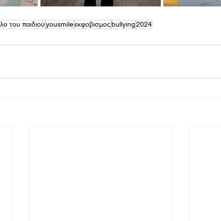
λο του παιδιού
yousmile
εκφοβισμος
bullying
2024