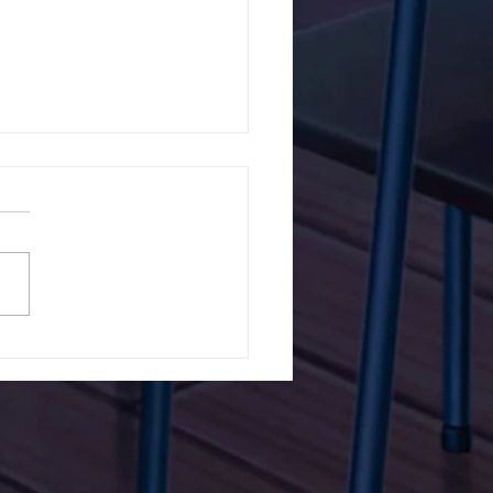
5ο Δημοτικό Σχολείο
ών ενάντια στο Bullying
λα Τώρα. Με σύνθημα
α Τώρα" όλα τα σχολεία
Ελλάδας ενώνουν τις
μεις τους ενάντια στο