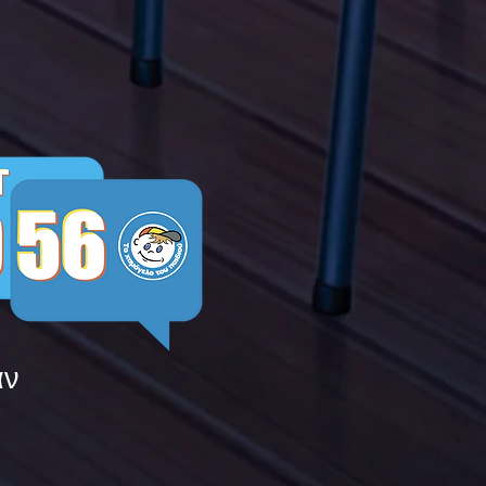
ying
άν