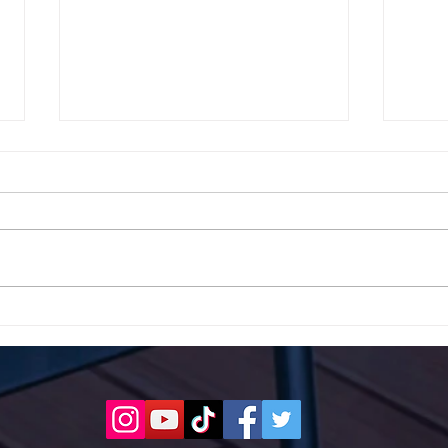
Το 1ο ΕΠΑΛ Γαλατά Τροιζηνία
Το 1
ενάντια στο Bullying | Μίλα
Σερρ
Τώρα. Με σύνθημα "Μίλα
| Μί
Τώρα" όλα τα σχολεία της
"Μίλ
Ελλάδας ενώνουν τις
της 
δυνάμεις τους ενάντια στο
δυνά