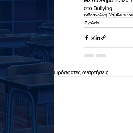
Με σύνθημα «Μίλα Τώ
στο Bullying 
ενδοσχολική βία
μίλα τώρ
Σχολεία
Πρόσφατες αναρτήσεις