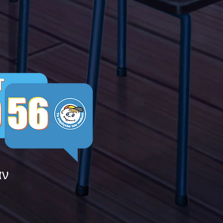
ying
άν