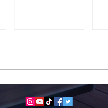
Το 1ο ΕΠΑΛ Γαλατά Τροιζηνία
Το 1
ενάντια στο Bullying | Μίλα
Σερρ
Τώρα. Με σύνθημα "Μίλα
| Μί
Τώρα" όλα τα σχολεία της
"Μίλ
Ελλάδας ενώνουν τις
της 
δυνάμεις τους ενάντια στο
δυνά