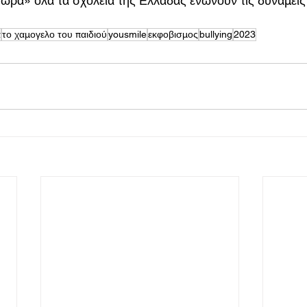
ρα» όλα τα σχολεία της Ελλάδας ενώνουν τις δυνάμεις 
α
το χαμογελο του παιδιού
yousmile
εκφοβισμος
bullying
2023