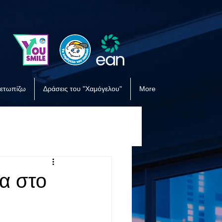
μετωπίζω
Δράσεις του "Χαμόγελου"
More
α στο