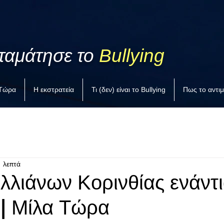
ταμάτησε το
Bullying
 Τώρα
Η εκστρατεία
Τι (δεν) είναι το Bullying
Πως το αντι
1 λεπτά
λλιάνων Κορινθίας ενάντι
 | Μίλα Τώρα