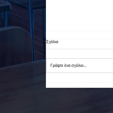
Σχόλια
Γράψτε ένα σχόλιο...
To Ε.Ε.Ε.ΕΚ. Ν. ΕΥΒΟΙΑΣ
ενάντια στο Bullying | Μίλα
Τώρα. Με σύνθημα "Μίλα
Τώρα" όλα τα σχολεία της
Ελλάδας ενώνουν τις
δυνάμεις τους ενάντια στο