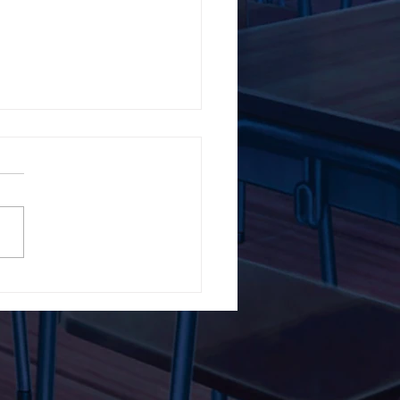
5ο Δημοτικό Σχολείο
ών ενάντια στο Bullying
λα Τώρα. Με σύνθημα
α Τώρα" όλα τα σχολεία
Ελλάδας ενώνουν τις
μεις τους ενάντια στο