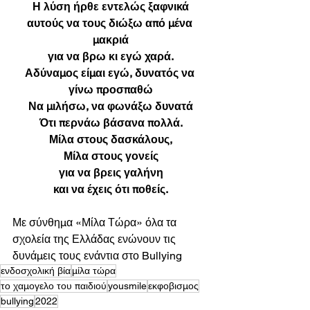
Η λύση ήρθε εντελώς ξαφνικά
αυτούς να τους διώξω από μένα 
μακριά
για να βρω κι εγώ χαρά.
Αδύναμος είμαι εγώ, δυνατός να 
γίνω προσπαθώ
Να μιλήσω, να φωνάξω δυνατά
Ότι περνάω βάσανα πολλά.
Μίλα στους δασκάλους,
Μίλα στους γονείς
για να βρεις γαλήνη
και να έχεις ότι ποθείς.
Με σύνθημα «Μίλα Τώρα» όλα τα 
σχολεία της Ελλάδας ενώνουν τις 
δυνάμεις τους ενάντια στο Bullying
ενδοσχολική βία
μίλα τώρα
το χαμογελο του παιδιού
yousmile
εκφοβισμος
bullying
2022