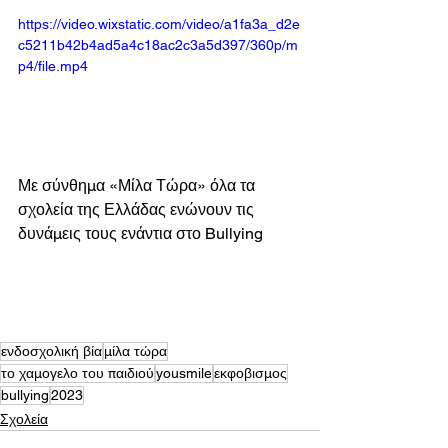
https://video.wixstatic.com/video/a1fa3a_d2e
c5211b42b4ad5a4c18ac2c3a5d397/360p/m
p4/file.mp4
Με σύνθημα «Μίλα Τώρα» όλα τα 
σχολεία της Ελλάδας ενώνουν τις 
δυνάμεις τους ενάντια στο Bullying
ενδοσχολική βία
μίλα τώρα
το χαμογελο του παιδιού
yousmile
εκφοβισμος
bullying
2023
Σχολεία