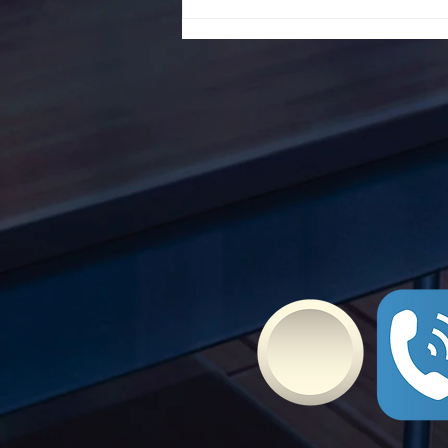
To Ε.Ε.Ε.ΕΚ. Ν. ΕΥΒΟΙΑΣ
ενάντια στο Bullying | Μίλα
Τώρα. Με σύνθημα "Μίλα
Τώρα" όλα τα σχολεία της
Ελλάδας ενώνουν τις
δυνάμεις τους ενάντια στο
Bullying