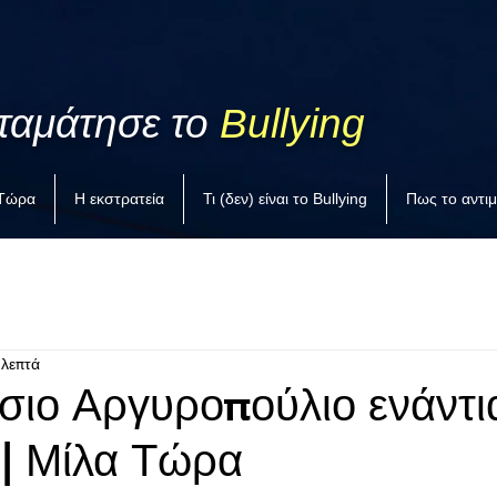
ταμάτησε το
Bullying
 Τώρα
Η εκστρατεία
Τι (δεν) είναι το Bullying
Πως το αντι
 λεπτά
σιο Αργυροπούλιο ενάντι
 | Μίλα Τώρα