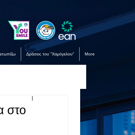
μετωπίζω
Δράσεις του "Χαμόγελου"
More
α στο