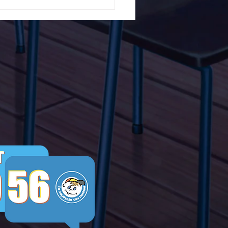
5ο Δημοτικό Σχολείο
ών ενάντια στο Bullying
λα Τώρα. Με σύνθημα
α Τώρα" όλα τα σχολεία
Ελλάδας ενώνουν τις
μεις τους ενάντια στο
ying