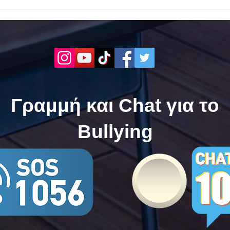
Το 1ο ΕΠΑΛ Γαλατά Τροιζηνία
Το 1
ενάντια στο Bullying | Μίλα
Σερρ
Τώρα. Με σύνθημα "Μίλα
| Μί
Τώρα" όλα τα σχολεία της
"Μίλ
Ελλάδας ενώνουν τις
της 
δυνάμεις τους ενάντια στο
δυνά
Bullying
Bull
Γραμμή και Chat για το
Bullying