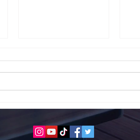
Το 1ο ΕΠΑΛ Γαλατά Τροιζηνία
Το 1
ενάντια στο Bullying | Μίλα
Σερρ
Τώρα. Με σύνθημα "Μίλα
| Μί
Τώρα" όλα τα σχολεία της
"Μίλ
Ελλάδας ενώνουν τις
της 
δυνάμεις τους ενάντια στο
δυνά