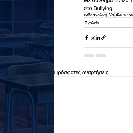
Με σύνθημα «Μίλα Τώ
στο Bullying 
ενδοσχολική βία
μίλα τώρ
Σχολεία
Πρόσφατες αναρτήσεις