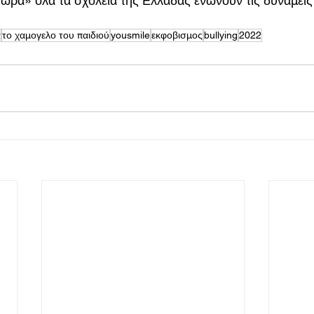
ρα» όλα τα σχολεία της Ελλάδας ενώνουν τις δυνάμεις 
α
το χαμογελο του παιδιού
yousmile
εκφοβισμος
bullying
2022