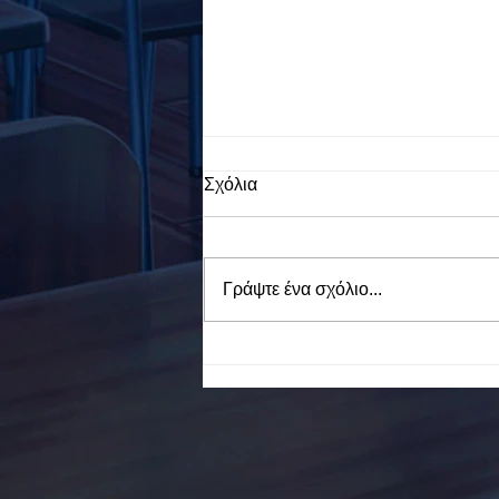
Σχόλια
Γράψτε ένα σχόλιο...
To Ε.Ε.Ε.ΕΚ. Ν. ΕΥΒΟΙΑΣ
ενάντια στο Bullying | Μίλα
Τώρα. Με σύνθημα "Μίλα
Τώρα" όλα τα σχολεία της
Ελλάδας ενώνουν τις
δυνάμεις τους ενάντια στο