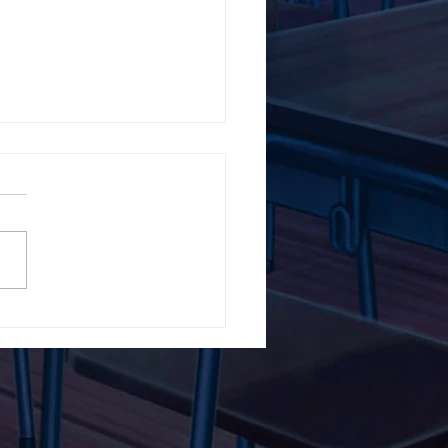
5ο Δημοτικό Σχολείο
ών ενάντια στο Bullying
λα Τώρα. Με σύνθημα
α Τώρα" όλα τα σχολεία
Ελλάδας ενώνουν τις
μεις τους ενάντια στο