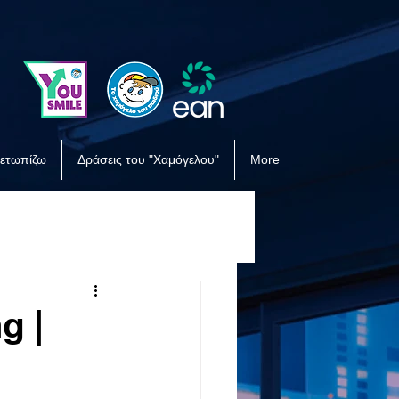
μετωπίζω
Δράσεις του "Χαμόγελου"
More
g |