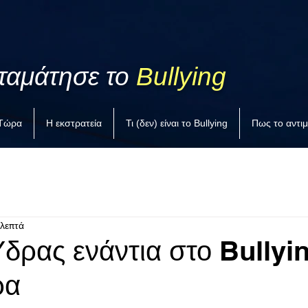
ταμάτησε το
Bullying
 Τώρα
Η εκστρατεία
Τι (δεν) είναι το Bullying
Πως το αντι
 λεπτά
δρας ενάντια στο Bullyin
ρα