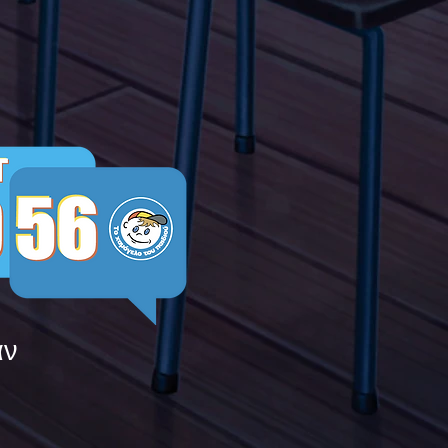
ying
άν