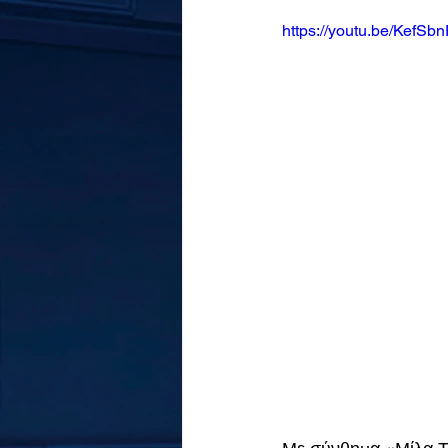
https://youtu.be/KefSb