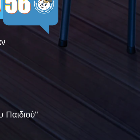
άν
υ Παιδιού"