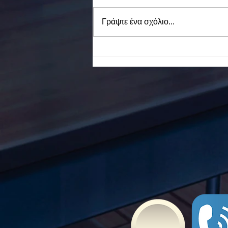
Γράψτε ένα σχόλιο...
To Ε.Ε.Ε.ΕΚ. Ν. ΕΥΒΟΙΑΣ
ενάντια στο Bullying | Μίλα
Τώρα. Με σύνθημα "Μίλα
Τώρα" όλα τα σχολεία της
Ελλάδας ενώνουν τις
δυνάμεις τους ενάντια στο
Bullying