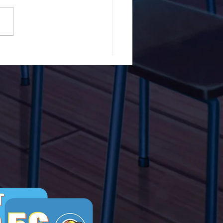
5ο Δημοτικό Σχολείο
ών ενάντια στο Bullying
λα Τώρα. Με σύνθημα
α Τώρα" όλα τα σχολεία
Ελλάδας ενώνουν τις
μεις τους ενάντια στο
ying