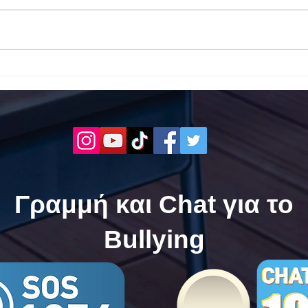
Το 1ο ΕΠΑΛ Γαλατά Τροιζηνία
Το 1
ενάντια στο Bullying | Μίλα
Σερρ
Τώρα. Με σύνθημα "Μίλα
| Μί
Τώρα" όλα τα σχολεία της
"Μίλ
Ελλάδας ενώνουν τις
της 
δυνάμεις τους ενάντια στο
δυνά
Bullying
Bull
Γραμμή και Chat για το
Bullying