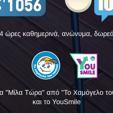
4 ώρες καθημερινά, ανώνυμα, δωρε
α "Μίλα Τώρα" από "Το Χαμόγελο το
και το YouSmile