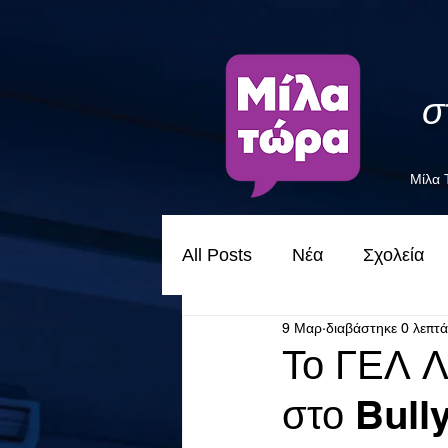
σ
Μίλα
All Posts
Νέα
Σχολεία
9 Μαρ
διαβάστηκε 0 λεπτά
Το ΓΕΛ 
στο Bull