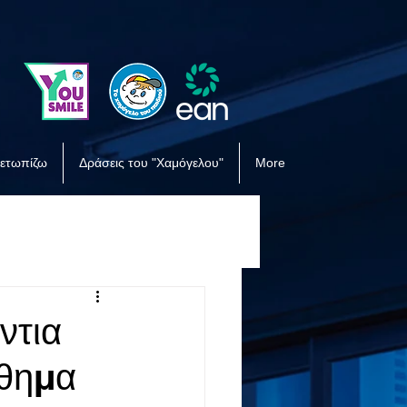
μετωπίζω
Δράσεις του "Χαμόγελου"
More
ντια
νθημα