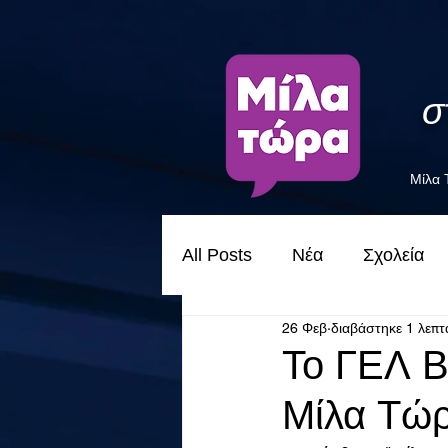
σ
Μίλα
All Posts
Νέα
Σχολεία
26 Φεβ
διαβάστηκε 1 λεπτ
Το ΓΕΛ Β
Μίλα Τώ