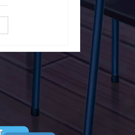
5ο Δημοτικό Σχολείο
ών ενάντια στο Bullying
λα Τώρα. Με σύνθημα
α Τώρα" όλα τα σχολεία
Ελλάδας ενώνουν τις
μεις τους ενάντια στο
ying