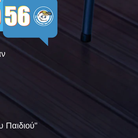
άν
υ Παιδιού"