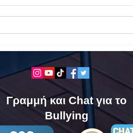
Το 1ο ΕΠΑΛ Γαλατά Τροιζηνία
Το 1
ενάντια στο Bullying | Μίλα
Σερρ
Τώρα. Με σύνθημα "Μίλα
| Μί
Τώρα" όλα τα σχολεία της
"Μίλ
Ελλάδας ενώνουν τις
της 
δυνάμεις τους ενάντια στο
δυνά
Bullying
Bull
Γραμμή και Chat για το
Bullying