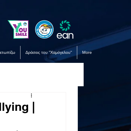
μετωπίζω
Δράσεις του "Χαμόγελου"
More
lying |