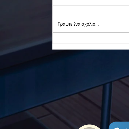
Γράψτε ένα σχόλιο...
To Ε.Ε.Ε.ΕΚ. Ν. ΕΥΒΟΙΑΣ
ενάντια στο Bullying | Μίλα
Τώρα. Με σύνθημα "Μίλα
Τώρα" όλα τα σχολεία της
Ελλάδας ενώνουν τις
δυνάμεις τους ενάντια στο
Bullying