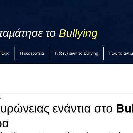
ταμάτησε το
Bullying
 Τώρα
Η εκστρατεία
Τι (δεν) είναι το Bullying
Πως το αντι
ά
υρώνειας ενάντια στο Bul
ρα