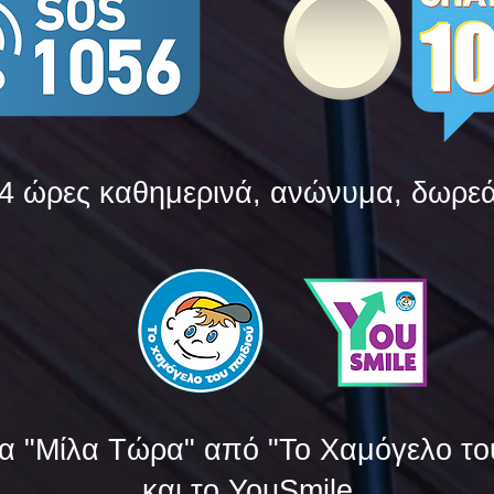
4 ώρες καθημερινά, ανώνυμα, δωρε
α "Μίλα Τώρα" από "Το Χαμόγελο το
και το YouSmile