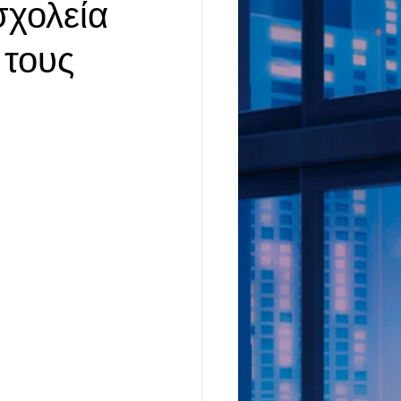
σχολεία
 τους