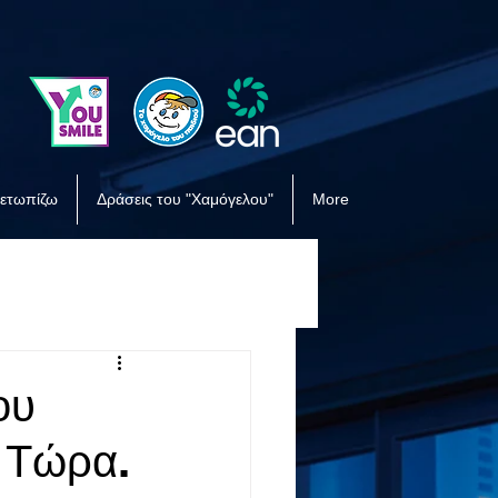
μετωπίζω
Δράσεις του "Χαμόγελου"
More
ου
α Τώρα.