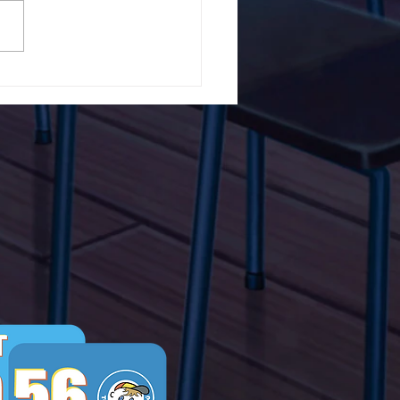
5ο Δημοτικό Σχολείο
ών ενάντια στο Bullying
λα Τώρα. Με σύνθημα
α Τώρα" όλα τα σχολεία
Ελλάδας ενώνουν τις
μεις τους ενάντια στο
ying