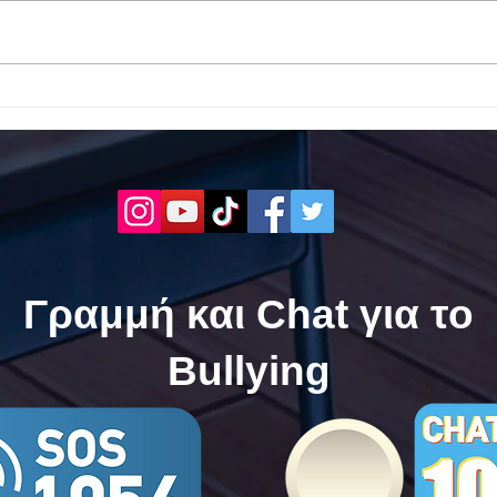
Το 1ο ΕΠΑΛ Γαλατά Τροιζηνία
Το 1
ενάντια στο Bullying | Μίλα
Σερρ
Τώρα. Με σύνθημα "Μίλα
| Μί
Τώρα" όλα τα σχολεία της
"Μίλ
Ελλάδας ενώνουν τις
της 
δυνάμεις τους ενάντια στο
δυνά
Bullying
Bull
Γραμμή και Chat για το
Bullying