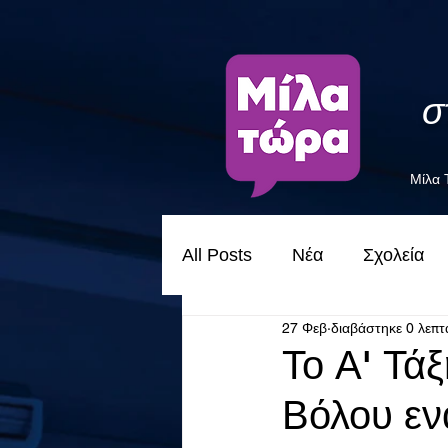
σ
Μίλα
All Posts
Νέα
Σχολεία
27 Φεβ
διαβάστηκε 0 λεπτ
Το Α' Τά
Βόλου εν