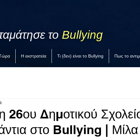
ταμάτησε το
Bullying
 Τώρα
Η εκστρατεία
Τι (δεν) είναι το Bullying
Πως το αντι
ά
ξη 26ου Δημοτικού Σχολεί
άντια στο Bullying | Μίλ