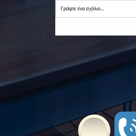
Γράψτε ένα σχόλιο...
To Ε.Ε.Ε.ΕΚ. Ν. ΕΥΒΟΙΑΣ
ενάντια στο Bullying | Μίλα
Τώρα. Με σύνθημα "Μίλα
Τώρα" όλα τα σχολεία της
Ελλάδας ενώνουν τις
δυνάμεις τους ενάντια στο
Bullying