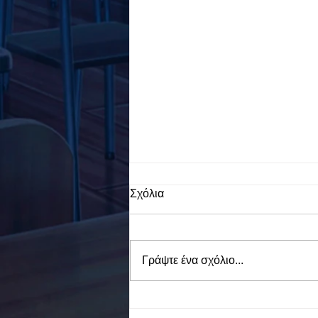
Σχόλια
Γράψτε ένα σχόλιο...
To Ε.Ε.Ε.ΕΚ. Ν. ΕΥΒΟΙΑΣ
ενάντια στο Bullying | Μίλα