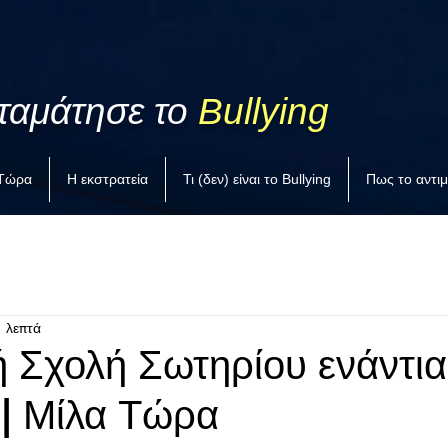
ταμάτησε το
Bullying
 Τώρα
Η εκστρατεία
Τι (δεν) είναι το Bullying
Πως το αντι
1 λεπτά
ή Σχολή Σωτηρίου ενάντια
 | Μίλα Τώρα