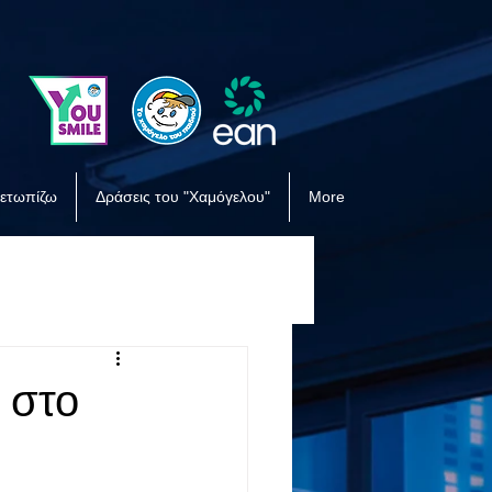
μετωπίζω
Δράσεις του "Χαμόγελου"
More
 στο