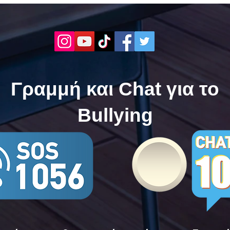
Τώρα. Με σύνθημα "Μίλα
| Μί
Τώρα" όλα τα σχολεία της
"Μίλ
Ελλάδας ενώνουν τις
της 
δυνάμεις τους ενάντια στο
δυνά
Bullying
Bull
Γραμμή και Chat για το
Bullying