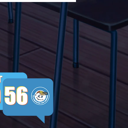
λα Τώρα. Με σύνθημα
α Τώρα" όλα τα σχολεία
Ελλάδας ενώνουν τις
μεις τους ενάντια στο
ying