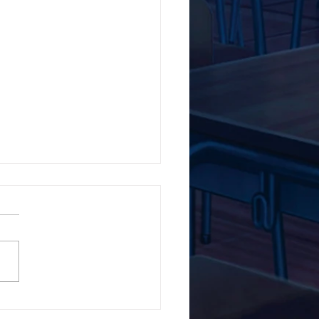
5ο Δημοτικό Σχολείο
ών ενάντια στο Bullying