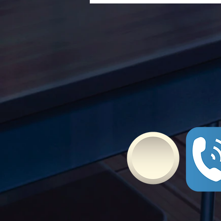
Τώρα. Με σύνθημα "Μίλα
Τώρα" όλα τα σχολεία της
Ελλάδας ενώνουν τις
δυνάμεις τους ενάντια στο
Bullying