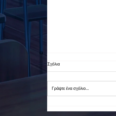
Σχόλια
Γράψτε ένα σχόλιο...
To Ε.Ε.Ε.ΕΚ. Ν. ΕΥΒΟΙΑΣ
ενάντια στο Bullying | Μίλα
Τώρα. Με σύνθημα "Μίλα