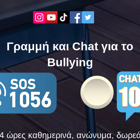
Τώρα" όλα τα σχολεία της
"Μίλ
Ελλάδας ενώνουν τις
της 
δυνάμεις τους ενάντια στο
δυνά
Bullying
Bull
Γραμμή και Chat για το
Bullying
4 ώρες καθημερινά, ανώνυμα, δωρε