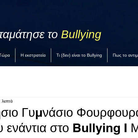
ταμάτησε το
Bullying
 Τώρα
Η εκστρατεία
Τι (δεν) είναι το Bullying
Πως το αντι
1 λεπτά
ήσιο Γυμνάσιο Φουρφουρ
 ενάντια στο Bullying I 