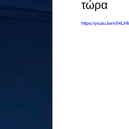
τώρα
https://youtu.be/n54L