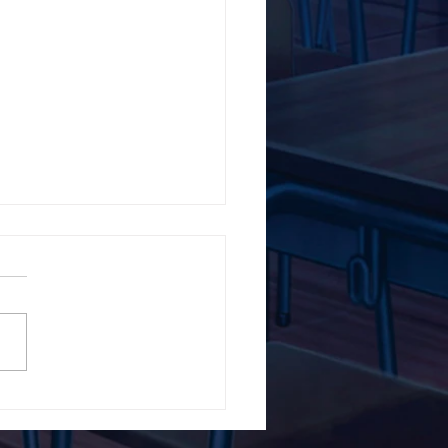
5ο Δημοτικό Σχολείο
ών ενάντια στο Bullying
λα Τώρα. Με σύνθημα