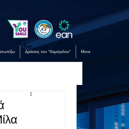
μετωπίζω
Δράσεις του "Χαμόγελου"
More
ά
Μίλα