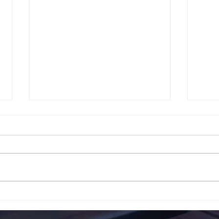
Το 1ο ΕΠΑΛ Γαλατά Τροιζηνία
Το 1
ενάντια στο Bullying | Μίλα
Σερρ
Τώρα. Με σύνθημα "Μίλα
| Μί