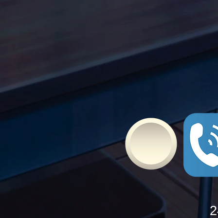
Τώρα" όλα τα σχολεία της
Ελλάδας ενώνουν τις
δυνάμεις τους ενάντια στο
Bullying
2