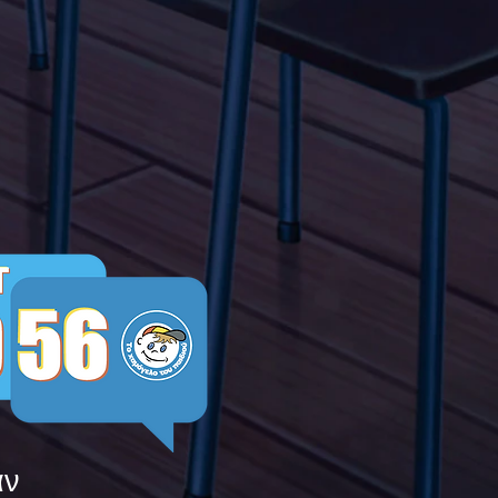
α Τώρα" όλα τα σχολεία
Ελλάδας ενώνουν τις
μεις τους ενάντια στο
ying
άν