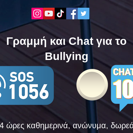
Τώρα" όλα τα σχολεία της
"Μίλ
Ελλάδας ενώνουν τις
της 
δυνάμεις τους ενάντια στο
δυνά
Bullying
Bull
Γραμμή και Chat για το
Bullying
4 ώρες καθημερινά, ανώνυμα, δωρε