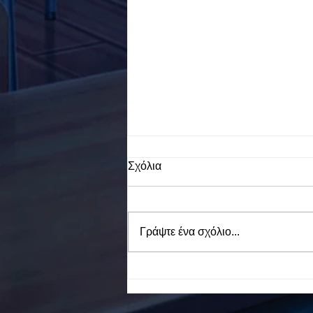
Σχόλια
Γράψτε ένα σχόλιο...
To Ε.Ε.Ε.ΕΚ. Ν. ΕΥΒΟΙΑΣ
ενάντια στο Bullying | Μίλα
Τώρα. Με σύνθημα "Μίλα