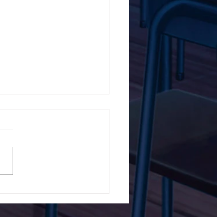
5ο Δημοτικό Σχολείο
ών ενάντια στο Bullying
λα Τώρα. Με σύνθημα