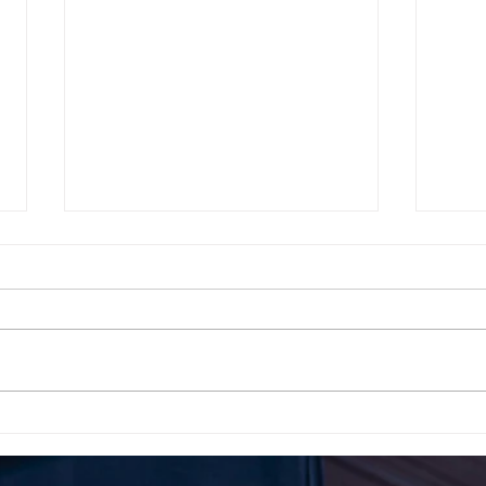
Το 1ο ΕΠΑΛ Γαλατά Τροιζηνία
Το 1
ενάντια στο Bullying | Μίλα
Σερρ
Τώρα. Με σύνθημα "Μίλα
| Μί