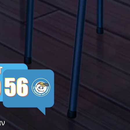
α Τώρα" όλα τα σχολεία
Ελλάδας ενώνουν τις
μεις τους ενάντια στο
ying
άν