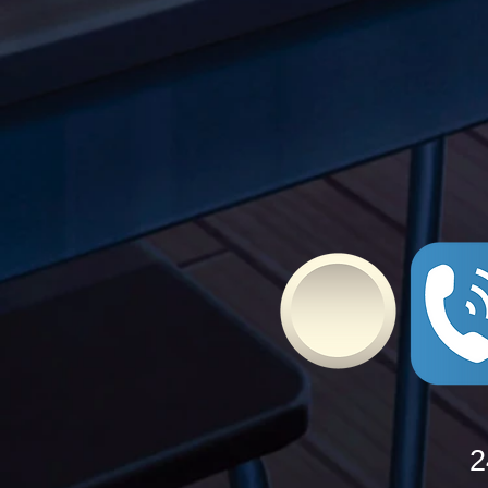
Τώρα" όλα τα σχολεία της
Ελλάδας ενώνουν τις
δυνάμεις τους ενάντια στο
Bullying
2