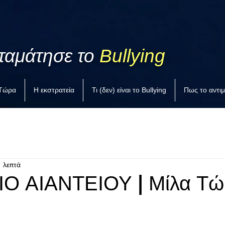
ταμάτησε το
Bullying
 Τώρα
Η εκστρατεία
Τι (δεν) είναι το Bullying
Πως το αντι
1 λεπτά
Ο ΑΙΑΝΤΕΙΟΥ | Μίλα Τ